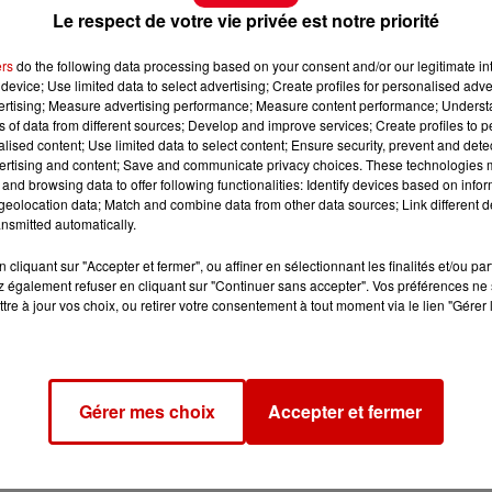
Le respect de votre vie privée est notre priorité
ers
do the following data processing based on your consent and/or our legitimate int
device; Use limited data to select advertising; Create profiles for personalised adver
vertising; Measure advertising performance; Measure content performance; Unders
ns of data from different sources; Develop and improve services; Create profiles to 
alised content; Use limited data to select content; Ensure security, prevent and detect
ertising and content; Save and communicate privacy choices. These technologies
and browsing data to offer following functionalities: Identify devices based on infor
eolocation data; Match and combine data from other data sources; Link different de
nsmitted automatically.
cliquant sur "Accepter et fermer", ou affiner en sélectionnant les finalités et/ou pa
 également refuser en cliquant sur "Continuer sans accepter". Vos préférences ne 
tre à jour vos choix, ou retirer votre consentement à tout moment via le lien "Gérer 
Gérer mes choix
Accepter et fermer