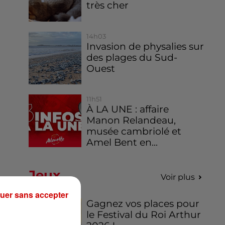
très cher
14h03
Invasion de physalies sur
des plages du Sud-
Ouest
11h51
À LA UNE : affaire
Manon Relandeau,
musée cambriolé et
Amel Bent en...
Jeux
Voir plus
uer sans accepter
Gagnez vos places pour
le Festival du Roi Arthur