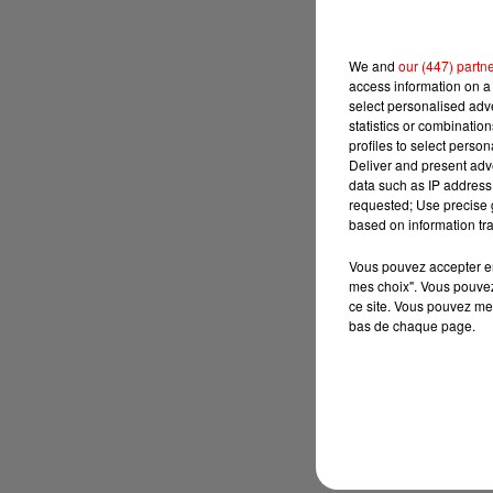
We and
our (447) partn
access information on a 
select personalised ad
statistics or combinatio
profiles to select person
Deliver and present adv
data such as IP address 
requested; Use precise g
based on information tra
Vous pouvez accepter en 
mes choix". Vous pouvez
ce site. Vous pouvez met
bas de chaque page.