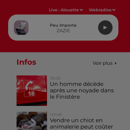
Live :
Alouette
Webradios
Peu Importe
ZAZIE
Infos
Voir plus
15h30
Un homme décède
après une noyade dans
le Finistère
14h48
Vendre un chiot en
animalerie peut coûter