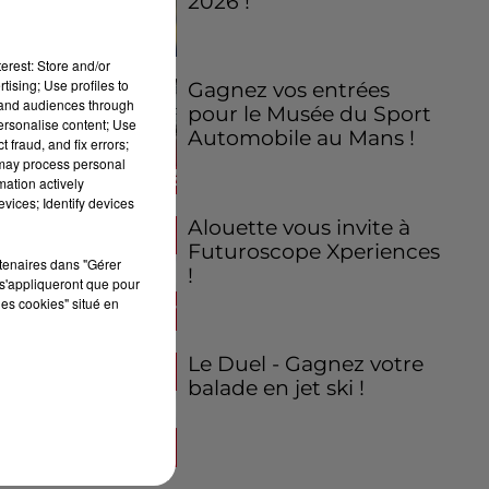
2026 !
erest: Store and/or
tising; Use profiles to
Gagnez vos entrées
tand audiences through
pour le Musée du Sport
personalise content; Use
Automobile au Mans !
 fraud, and fix errors;
 may process personal
mation actively
vices; Identify devices
Alouette vous invite à
Futuroscope Xperiences
rtenaires dans "Gérer
!
s'appliqueront que pour
les cookies" situé en
Le Duel - Gagnez votre
balade en jet ski !