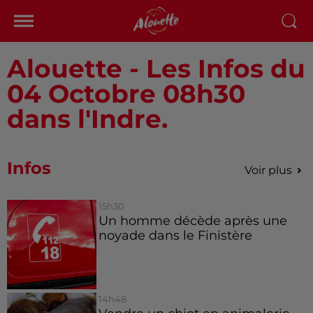
Alouette - Les Infos du
04 Octobre 08h30
dans l'Indre.
Infos
Voir plus
15h30
Un homme décède après une
noyade dans le Finistère
14h48