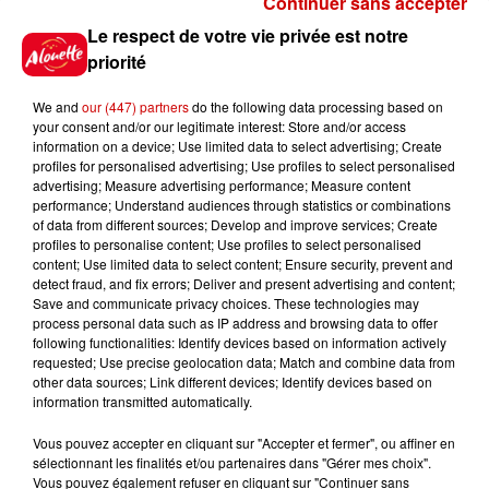
Continuer sans accepter
Gagnez vos places pour le
Le respect de votre vie privée est notre
Festival du Roi Arthur 2026 !
priorité
We and
our (447) partners
do the following data processing based on
your consent and/or our legitimate interest: Store and/or access
information on a device; Use limited data to select advertising; Create
profiles for personalised advertising; Use profiles to select personalised
Gagnez vos entrées pour le
advertising; Measure advertising performance; Measure content
Musée du Sport Automobile au
performance; Understand audiences through statistics or combinations
Mans !
of data from different sources; Develop and improve services; Create
profiles to personalise content; Use profiles to select personalised
content; Use limited data to select content; Ensure security, prevent and
detect fraud, and fix errors; Deliver and present advertising and content;
Save and communicate privacy choices. These technologies may
Alouette vous invite à
process personal data such as IP address and browsing data to offer
Futuroscope Xperiences !
following functionalities: Identify devices based on information actively
requested; Use precise geolocation data; Match and combine data from
other data sources; Link different devices; Identify devices based on
information transmitted automatically.
Vous pouvez accepter en cliquant sur "Accepter et fermer", ou affiner en
sélectionnant les finalités et/ou partenaires dans "Gérer mes choix".
Le Duel - Gagnez votre balade
Vous pouvez également refuser en cliquant sur "Continuer sans