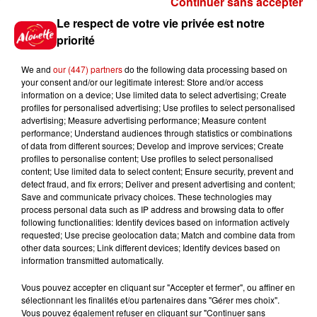
Continuer sans accepter
Gagnez vos places pour
Le respect de votre vie privée est notre
l'événement Ride the Show à
priorité
Morlaix !
We and
our (447) partners
do the following data processing based on
your consent and/or our legitimate interest: Store and/or access
information on a device; Use limited data to select advertising; Create
profiles for personalised advertising; Use profiles to select personalised
Gagnez vos places pour le
advertising; Measure advertising performance; Measure content
festival Marché Gourmand 2026
performance; Understand audiences through statistics or combinations
à Coulon !
of data from different sources; Develop and improve services; Create
profiles to personalise content; Use profiles to select personalised
content; Use limited data to select content; Ensure security, prevent and
detect fraud, and fix errors; Deliver and present advertising and content;
Save and communicate privacy choices. These technologies may
Le Duel - Gagnez vos entrées
process personal data such as IP address and browsing data to offer
pour l'un des zoos de nos
following functionalities: Identify devices based on information actively
requested; Use precise geolocation data; Match and combine data from
régions !
other data sources; Link different devices; Identify devices based on
information transmitted automatically.
Vous pouvez accepter en cliquant sur "Accepter et fermer", ou affiner en
sélectionnant les finalités et/ou partenaires dans "Gérer mes choix".
Destination Vacances - Gagnez
Vous pouvez également refuser en cliquant sur "Continuer sans