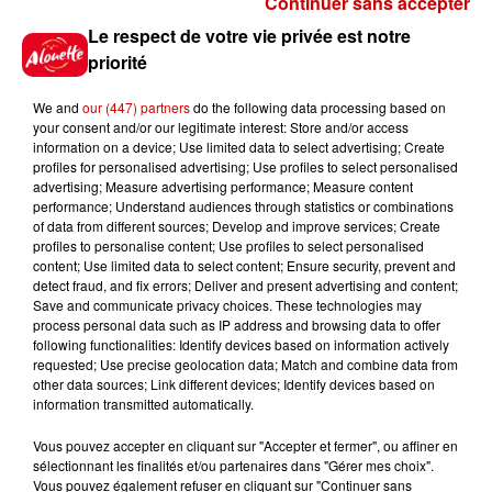
Continuer sans accepter
Gagnez vos places pour le
Le respect de votre vie privée est notre
festival Marché Gourmand 2026
priorité
à Coulon !
We and
our (447) partners
do the following data processing based on
your consent and/or our legitimate interest: Store and/or access
information on a device; Use limited data to select advertising; Create
profiles for personalised advertising; Use profiles to select personalised
Le Duel - Gagnez vos entrées
advertising; Measure advertising performance; Measure content
pour l'un des zoos de nos
performance; Understand audiences through statistics or combinations
régions !
of data from different sources; Develop and improve services; Create
profiles to personalise content; Use profiles to select personalised
content; Use limited data to select content; Ensure security, prevent and
detect fraud, and fix errors; Deliver and present advertising and content;
Save and communicate privacy choices. These technologies may
Destination Vacances - Gagnez
process personal data such as IP address and browsing data to offer
votre séjour en famille au cœur
following functionalities: Identify devices based on information actively
requested; Use precise geolocation data; Match and combine data from
de la...
other data sources; Link different devices; Identify devices based on
information transmitted automatically.
Vous pouvez accepter en cliquant sur "Accepter et fermer", ou affiner en
sélectionnant les finalités et/ou partenaires dans "Gérer mes choix".
Destination Vacances : inscrivez-
Vous pouvez également refuser en cliquant sur "Continuer sans