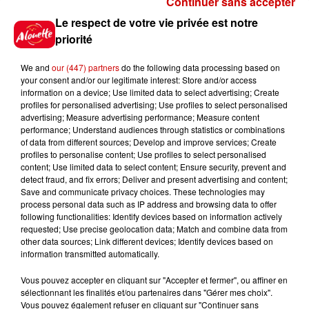
Continuer sans accepter
Gagnez vos places pour le
Le respect de votre vie privée est notre
festival Marché Gourmand 2026
priorité
à Coulon !
We and
our (447) partners
do the following data processing based on
your consent and/or our legitimate interest: Store and/or access
information on a device; Use limited data to select advertising; Create
profiles for personalised advertising; Use profiles to select personalised
Le Duel - Gagnez vos entrées
advertising; Measure advertising performance; Measure content
pour l'un des zoos de nos
performance; Understand audiences through statistics or combinations
régions !
of data from different sources; Develop and improve services; Create
profiles to personalise content; Use profiles to select personalised
content; Use limited data to select content; Ensure security, prevent and
detect fraud, and fix errors; Deliver and present advertising and content;
Save and communicate privacy choices. These technologies may
Destination Vacances - Gagnez
process personal data such as IP address and browsing data to offer
votre séjour en famille au cœur
following functionalities: Identify devices based on information actively
requested; Use precise geolocation data; Match and combine data from
de la...
other data sources; Link different devices; Identify devices based on
information transmitted automatically.
Vous pouvez accepter en cliquant sur "Accepter et fermer", ou affiner en
sélectionnant les finalités et/ou partenaires dans "Gérer mes choix".
Destination Vacances : inscrivez-
Vous pouvez également refuser en cliquant sur "Continuer sans