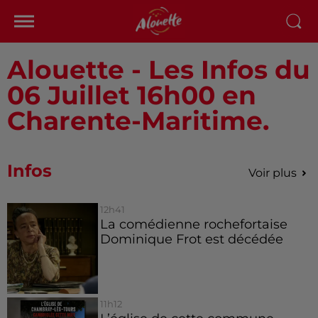
Alouette - Les Infos du
06 Juillet 16h00 en
Charente-Maritime.
Infos
Voir plus
12h41
La comédienne rochefortaise
Dominique Frot est décédée
11h12