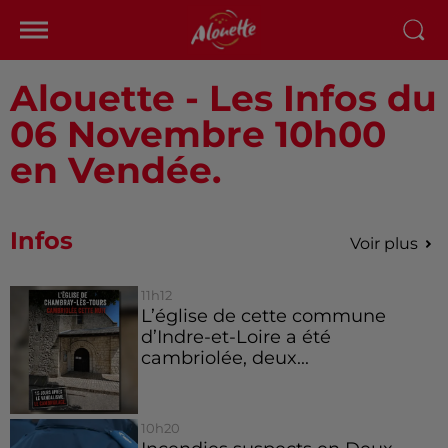
Alouette - Les Infos du
06 Novembre 10h00
en Vendée.
Infos
Voir plus
11h12
L’église de cette commune
d’Indre-et-Loire a été
cambriolée, deux...
10h20