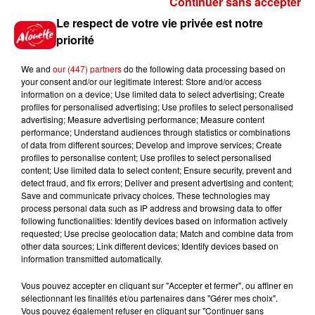
Continuer sans accepter
Gagnez vos places pour le
Le respect de votre vie privée est notre
festival Marché Gourmand 2026
priorité
à Coulon !
We and
our (447) partners
do the following data processing based on
your consent and/or our legitimate interest: Store and/or access
information on a device; Use limited data to select advertising; Create
profiles for personalised advertising; Use profiles to select personalised
Le Duel - Gagnez vos entrées
advertising; Measure advertising performance; Measure content
pour l'un des zoos de nos
performance; Understand audiences through statistics or combinations
régions !
of data from different sources; Develop and improve services; Create
profiles to personalise content; Use profiles to select personalised
content; Use limited data to select content; Ensure security, prevent and
detect fraud, and fix errors; Deliver and present advertising and content;
Save and communicate privacy choices. These technologies may
Destination Vacances - Gagnez
process personal data such as IP address and browsing data to offer
votre séjour en famille au cœur
following functionalities: Identify devices based on information actively
requested; Use precise geolocation data; Match and combine data from
de la...
other data sources; Link different devices; Identify devices based on
information transmitted automatically.
Vous pouvez accepter en cliquant sur "Accepter et fermer", ou affiner en
sélectionnant les finalités et/ou partenaires dans "Gérer mes choix".
Destination Vacances : inscrivez-
Vous pouvez également refuser en cliquant sur "Continuer sans