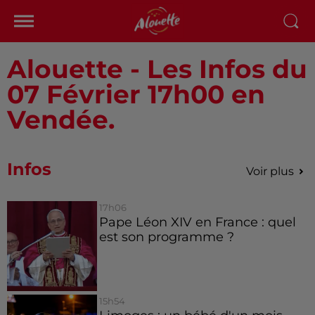
Alouette - Les Infos du
07 Février 17h00 en
Vendée.
Infos
Voir plus
17h06
Pape Léon XIV en France : quel
est son programme ?
15h54