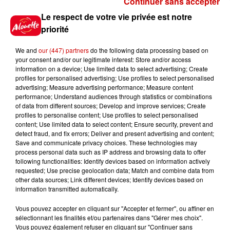
Continuer sans accepter
Gagnez vos places pour le
Le respect de votre vie privée est notre
Festival du Roi Arthur 2026 !
priorité
We and
our (447) partners
do the following data processing based on
your consent and/or our legitimate interest: Store and/or access
information on a device; Use limited data to select advertising; Create
profiles for personalised advertising; Use profiles to select personalised
Gagnez vos entrées pour le
advertising; Measure advertising performance; Measure content
Musée du Sport Automobile au
performance; Understand audiences through statistics or combinations
Mans !
of data from different sources; Develop and improve services; Create
profiles to personalise content; Use profiles to select personalised
content; Use limited data to select content; Ensure security, prevent and
detect fraud, and fix errors; Deliver and present advertising and content;
Save and communicate privacy choices. These technologies may
Alouette vous invite à
process personal data such as IP address and browsing data to offer
Futuroscope Xperiences !
following functionalities: Identify devices based on information actively
requested; Use precise geolocation data; Match and combine data from
other data sources; Link different devices; Identify devices based on
information transmitted automatically.
Vous pouvez accepter en cliquant sur "Accepter et fermer", ou affiner en
sélectionnant les finalités et/ou partenaires dans "Gérer mes choix".
Le Duel - Gagnez votre balade
Vous pouvez également refuser en cliquant sur "Continuer sans