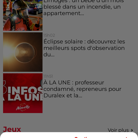
Limoges : un bébé d'un mois
blessé dans un incendie, un
appartement...
15h02
Éclipse solaire : découvrez les
meilleurs spots d'observation
du...
11h51
À LA UNE : professeur
condamné, repreneurs pour
Duralex et la...
Jeux
Voir plus