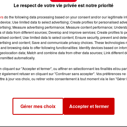
Le respect de votre vie privée est notre priorité
ers
do the following data processing based on your consent and/or our legitimate int
device; Use limited data to select advertising; Create profiles for personalised adver
vertising; Measure advertising performance; Measure content performance; Unders
ns of data from different sources; Develop and improve services; Create profiles to 
alised content; Use limited data to select content; Ensure security, prevent and detect
ertising and content; Save and communicate privacy choices. These technologies
and browsing data to offer following functionalities: Identify devices based on infor
eolocation data; Match and combine data from other data sources; Link different de
nsmitted automatically.
cliquant sur "Accepter et fermer", ou affiner en sélectionnant les finalités et/ou pa
 également refuser en cliquant sur "Continuer sans accepter". Vos préférences ne 
tre à jour vos choix, ou retirer votre consentement à tout moment via le lien "Gérer 
Gérer mes choix
Accepter et fermer