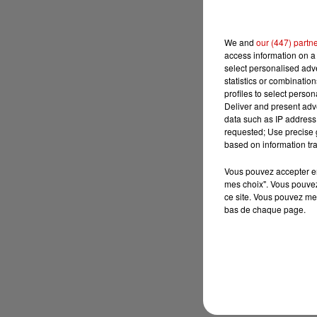
We and
our (447) partn
access information on a 
select personalised ad
statistics or combinatio
profiles to select person
Deliver and present adv
data such as IP address 
requested; Use precise g
based on information tra
Vous pouvez accepter en 
mes choix". Vous pouvez
ce site. Vous pouvez met
bas de chaque page.