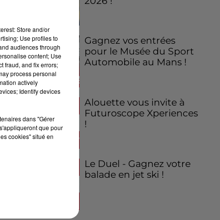
2026 !
erest: Store and/or
tising; Use profiles to
Gagnez vos entrées
tand audiences through
pour le Musée du Sport
personalise content; Use
Automobile au Mans !
 fraud, and fix errors;
 may process personal
mation actively
vices; Identify devices
Alouette vous invite à
Futuroscope Xperiences
rtenaires dans "Gérer
!
s'appliqueront que pour
les cookies" situé en
Le Duel - Gagnez votre
balade en jet ski !