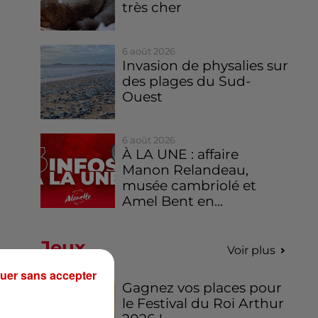
très cher
6 août 2026
Invasion de physalies sur
des plages du Sud-
Ouest
6 août 2026
À LA UNE : affaire
Manon Relandeau,
musée cambriolé et
Amel Bent en...
Jeux
Voir plus
uer sans accepter
Gagnez vos places pour
le Festival du Roi Arthur