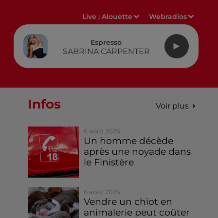
Live :
Alouette
Webradios
Espresso
SABRINA CARPENTER
Infos
Voir plus
6 août 2026
Un homme décède
après une noyade dans
le Finistère
6 août 2026
Vendre un chiot en
animalerie peut coûter