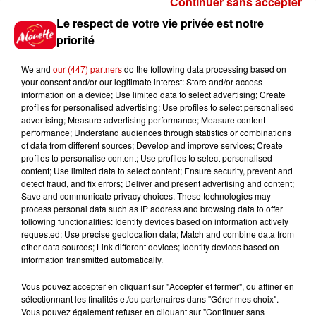
Continuer sans accepter
Gagnez vos places pour le
Le respect de votre vie privée est notre
Festival du Roi Arthur 2026 !
priorité
We and
our (447) partners
do the following data processing based on
your consent and/or our legitimate interest: Store and/or access
information on a device; Use limited data to select advertising; Create
profiles for personalised advertising; Use profiles to select personalised
Gagnez vos entrées pour le
advertising; Measure advertising performance; Measure content
Musée du Sport Automobile au
performance; Understand audiences through statistics or combinations
Mans !
of data from different sources; Develop and improve services; Create
profiles to personalise content; Use profiles to select personalised
content; Use limited data to select content; Ensure security, prevent and
detect fraud, and fix errors; Deliver and present advertising and content;
Save and communicate privacy choices. These technologies may
Alouette vous invite à
process personal data such as IP address and browsing data to offer
Futuroscope Xperiences !
following functionalities: Identify devices based on information actively
requested; Use precise geolocation data; Match and combine data from
other data sources; Link different devices; Identify devices based on
information transmitted automatically.
Vous pouvez accepter en cliquant sur "Accepter et fermer", ou affiner en
sélectionnant les finalités et/ou partenaires dans "Gérer mes choix".
Le Duel - Gagnez votre balade
Vous pouvez également refuser en cliquant sur "Continuer sans