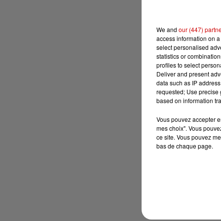
We and
our (447) partn
access information on a 
select personalised ad
statistics or combinatio
profiles to select person
Deliver and present adv
data such as IP address 
requested; Use precise g
based on information tra
Vous pouvez accepter en 
mes choix". Vous pouvez
ce site. Vous pouvez met
bas de chaque page.