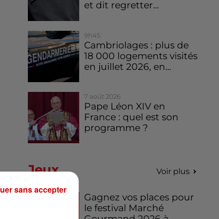
et dit regretter...
9h45
Cambriolages : plus de
18 000 logements visités
en juillet 2026, en...
7 août 2026
Pape Léon XIV en
France : quel est son
programme ?
Jeux
Voir plus
uer sans accepter
Gagnez vos places pour
le festival Marché
Gourmand 2026 à