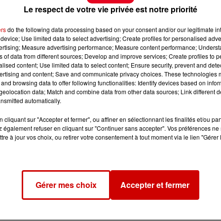
Le respect de votre vie privée est notre priorité
ers
do the following data processing based on your consent and/or our legitimate int
device; Use limited data to select advertising; Create profiles for personalised adver
vertising; Measure advertising performance; Measure content performance; Unders
ns of data from different sources; Develop and improve services; Create profiles to 
alised content; Use limited data to select content; Ensure security, prevent and detect
ertising and content; Save and communicate privacy choices. These technologies
and browsing data to offer following functionalities: Identify devices based on infor
eolocation data; Match and combine data from other data sources; Link different de
nsmitted automatically.
cliquant sur "Accepter et fermer", ou affiner en sélectionnant les finalités et/ou pa
 également refuser en cliquant sur "Continuer sans accepter". Vos préférences ne 
tre à jour vos choix, ou retirer votre consentement à tout moment via le lien "Gérer 
Gérer mes choix
Accepter et fermer