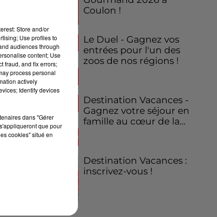
Coulon !
erest: Store and/or
tising; Use profiles to
Le Duel - Gagnez vos
tand audiences through
entrées pour l'un des
personalise content; Use
zoos de nos régions !
 fraud, and fix errors;
 may process personal
mation actively
vices; Identify devices
Destination Vacances -
Gagnez votre séjour en
rtenaires dans "Gérer
famille au cœur de la...
s'appliqueront que pour
les cookies" situé en
Destination Vacances :
inscrivez-vous !