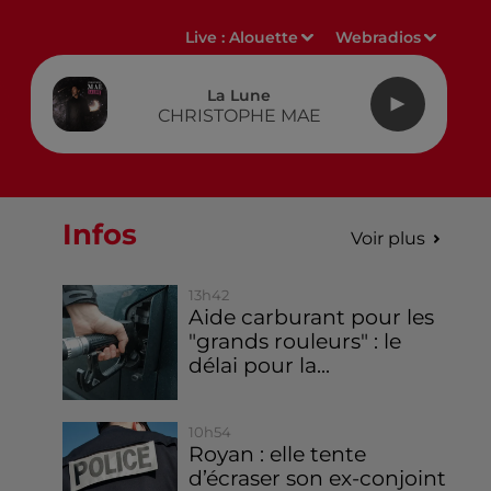
Live :
Alouette
Webradios
La Lune
CHRISTOPHE MAE
Infos
Voir plus
13h42
Aide carburant pour les
"grands rouleurs" : le
délai pour la...
10h54
Royan : elle tente
d’écraser son ex-conjoint