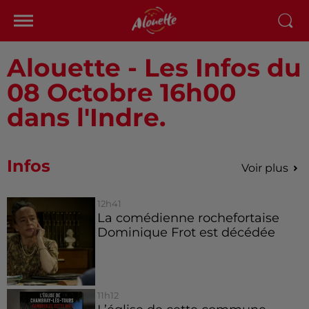
Alouette - Les Infos du
08 Octobre 16h00
dans l'Indre.
Infos
Voir plus
12h41
La comédienne rochefortaise
Dominique Frot est décédée
11h12