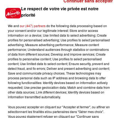
Continuer sans accepter
Gagnez vos places pour le
Le respect de votre vie privée est notre
festival Marché Gourmand 2026
priorité
à Coulon !
We and
our (447) partners
do the following data processing based on
your consent and/or our legitimate interest: Store and/or access
information on a device; Use limited data to select advertising; Create
profiles for personalised advertising; Use profiles to select personalised
Le Duel - Gagnez vos entrées
advertising; Measure advertising performance; Measure content
pour l'un des zoos de nos
performance; Understand audiences through statistics or combinations
régions !
of data from different sources; Develop and improve services; Create
profiles to personalise content; Use profiles to select personalised
content; Use limited data to select content; Ensure security, prevent and
detect fraud, and fix errors; Deliver and present advertising and content;
Save and communicate privacy choices. These technologies may
Destination Vacances - Gagnez
process personal data such as IP address and browsing data to offer
votre séjour en famille au cœur
following functionalities: Identify devices based on information actively
requested; Use precise geolocation data; Match and combine data from
de la...
other data sources; Link different devices; Identify devices based on
information transmitted automatically.
Vous pouvez accepter en cliquant sur "Accepter et fermer", ou affiner en
sélectionnant les finalités et/ou partenaires dans "Gérer mes choix".
Destination Vacances : inscrivez-
Vous pouvez également refuser en cliquant sur "Continuer sans