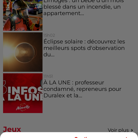
Limoges : un bébé d'un mois
blessé dans un incendie, un
appartement...
15h02
Éclipse solaire : découvrez les
meilleurs spots d'observation
du...
11h51
À LA UNE : professeur
condamné, repreneurs pour
Duralex et la...
Jeux
Voir plus