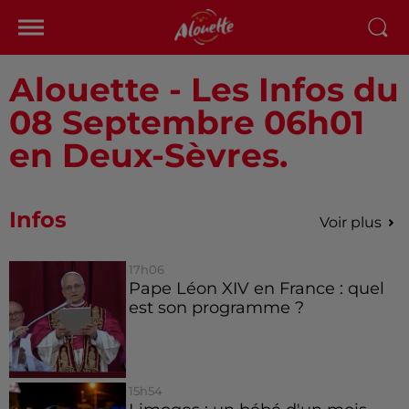
Alouette - Les Infos du
08 Septembre 06h01
en Deux-Sèvres.
Infos
Voir plus
17h06
Pape Léon XIV en France : quel
est son programme ?
15h54