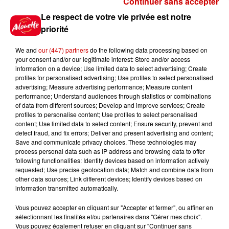
Continuer sans accepter
Gagnez vos places pour le
Le respect de votre vie privée est notre
Festival du Roi Arthur 2026 !
priorité
We and
our (447) partners
do the following data processing based on
your consent and/or our legitimate interest: Store and/or access
information on a device; Use limited data to select advertising; Create
profiles for personalised advertising; Use profiles to select personalised
Gagnez vos entrées pour le
advertising; Measure advertising performance; Measure content
Musée du Sport Automobile au
performance; Understand audiences through statistics or combinations
Mans !
of data from different sources; Develop and improve services; Create
profiles to personalise content; Use profiles to select personalised
content; Use limited data to select content; Ensure security, prevent and
detect fraud, and fix errors; Deliver and present advertising and content;
Save and communicate privacy choices. These technologies may
Alouette vous invite à
process personal data such as IP address and browsing data to offer
Futuroscope Xperiences !
following functionalities: Identify devices based on information actively
requested; Use precise geolocation data; Match and combine data from
other data sources; Link different devices; Identify devices based on
information transmitted automatically.
Vous pouvez accepter en cliquant sur "Accepter et fermer", ou affiner en
sélectionnant les finalités et/ou partenaires dans "Gérer mes choix".
Le Duel - Gagnez votre balade
Vous pouvez également refuser en cliquant sur "Continuer sans