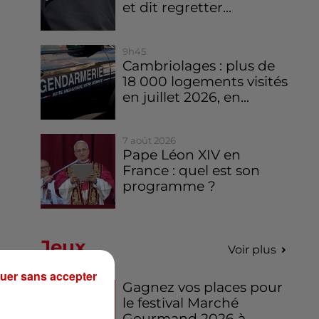
et dit regretter...
9h45
Cambriolages : plus de
18 000 logements visités
en juillet 2026, en...
7 août 2026
Pape Léon XIV en
France : quel est son
programme ?
Jeux
Voir plus
uer sans accepter
Gagnez vos places pour
le festival Marché
Gourmand 2026 à