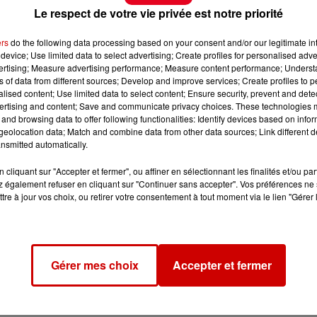
Le respect de votre vie privée est notre priorité
ers
do the following data processing based on your consent and/or our legitimate int
device; Use limited data to select advertising; Create profiles for personalised adver
vertising; Measure advertising performance; Measure content performance; Unders
ns of data from different sources; Develop and improve services; Create profiles to 
alised content; Use limited data to select content; Ensure security, prevent and detect
ertising and content; Save and communicate privacy choices. These technologies
and browsing data to offer following functionalities: Identify devices based on infor
eolocation data; Match and combine data from other data sources; Link different de
nsmitted automatically.
cliquant sur "Accepter et fermer", ou affiner en sélectionnant les finalités et/ou pa
 également refuser en cliquant sur "Continuer sans accepter". Vos préférences ne 
tre à jour vos choix, ou retirer votre consentement à tout moment via le lien "Gérer 
Gérer mes choix
Accepter et fermer