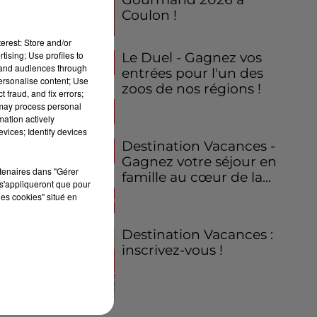
Coulon !
erest: Store and/or
tising; Use profiles to
Le Duel - Gagnez vos
tand audiences through
entrées pour l'un des
personalise content; Use
zoos de nos régions !
 fraud, and fix errors;
 may process personal
mation actively
vices; Identify devices
Destination Vacances -
Gagnez votre séjour en
rtenaires dans "Gérer
famille au cœur de la...
s'appliqueront que pour
les cookies" situé en
Destination Vacances :
inscrivez-vous !