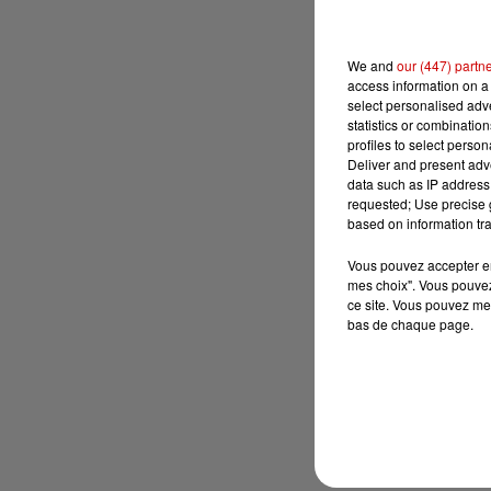
We and
our (447) partn
access information on a 
select personalised ad
statistics or combinatio
profiles to select person
Deliver and present adv
data such as IP address 
requested; Use precise g
based on information tra
Vous pouvez accepter en 
mes choix". Vous pouvez
ce site. Vous pouvez met
bas de chaque page.