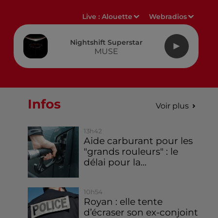
Live :
Alouette
Webradios
Nightshift Superstar
MUSE
Infos
Voir plus
13h42
Aide carburant pour les
"grands rouleurs" : le
délai pour la...
10h54
Royan : elle tente
d’écraser son ex-conjoint