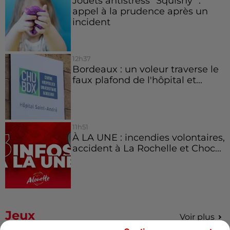
Jouets antistress "Squishy" :
appel à la prudence après un
incident
12h37
Bordeaux : un voleur traverse le
faux plafond de l'hôpital et...
11h51
À LA UNE : incendies volontaires,
accident à La Rochelle et Choc...
Jeux
Voir plus