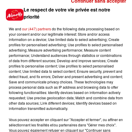
Continuer sans accepter
Gagnez vos places pour
Le respect de votre vie privée est notre
l'événement Ride the Show à
priorité
Morlaix !
We and
our (447) partners
do the following data processing based on
your consent and/or our legitimate interest: Store and/or access
information on a device; Use limited data to select advertising; Create
profiles for personalised advertising; Use profiles to select personalised
Gagnez vos places pour le
advertising; Measure advertising performance; Measure content
festival Marché Gourmand 2026
performance; Understand audiences through statistics or combinations
à Coulon !
of data from different sources; Develop and improve services; Create
profiles to personalise content; Use profiles to select personalised
content; Use limited data to select content; Ensure security, prevent and
detect fraud, and fix errors; Deliver and present advertising and content;
Save and communicate privacy choices. These technologies may
Le Duel - Gagnez vos entrées
process personal data such as IP address and browsing data to offer
pour le parc animalier de votre
following functionalities: Identify devices based on information actively
requested; Use precise geolocation data; Match and combine data from
choix !
other data sources; Link different devices; Identify devices based on
information transmitted automatically.
Vous pouvez accepter en cliquant sur "Accepter et fermer", ou affiner en
sélectionnant les finalités et/ou partenaires dans "Gérer mes choix".
Destination Vacances - Gagnez
Vous pouvez également refuser en cliquant sur "Continuer sans