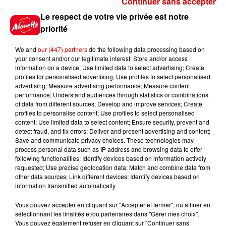
Continuer sans accepter
Gagnez vos places pour le
Le respect de votre vie privée est notre
Festival du Roi Arthur 2026 !
priorité
We and
our (447) partners
do the following data processing based on
your consent and/or our legitimate interest: Store and/or access
information on a device; Use limited data to select advertising; Create
profiles for personalised advertising; Use profiles to select personalised
Gagnez vos entrées pour le
advertising; Measure advertising performance; Measure content
Musée du Sport Automobile au
performance; Understand audiences through statistics or combinations
Mans !
of data from different sources; Develop and improve services; Create
profiles to personalise content; Use profiles to select personalised
content; Use limited data to select content; Ensure security, prevent and
detect fraud, and fix errors; Deliver and present advertising and content;
Save and communicate privacy choices. These technologies may
Alouette vous invite à
process personal data such as IP address and browsing data to offer
Futuroscope Xperiences !
following functionalities: Identify devices based on information actively
requested; Use precise geolocation data; Match and combine data from
other data sources; Link different devices; Identify devices based on
information transmitted automatically.
Vous pouvez accepter en cliquant sur "Accepter et fermer", ou affiner en
sélectionnant les finalités et/ou partenaires dans "Gérer mes choix".
Le Duel - Gagnez votre balade
Vous pouvez également refuser en cliquant sur "Continuer sans