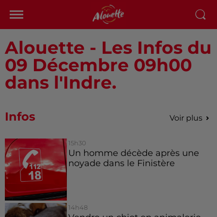
Alouette - Les Infos du
09 Décembre 09h00
dans l'Indre.
Infos
Voir plus
15h30
Un homme décède après une
noyade dans le Finistère
14h48