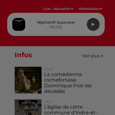
Live :
Alouette
Webradios
Nightshift Superstar
MUSE
Infos
Voir plus
12h41
La comédienne
rochefortaise
Dominique Frot est
décédée
11h12
L’église de cette
commune d’Indre-et-