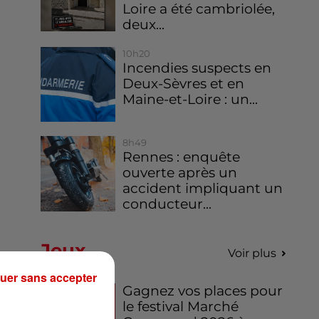
Loire a été cambriolée,
deux...
10h20
Incendies suspects en
Deux-Sèvres et en
Maine-et-Loire : un...
8h49
Rennes : enquête
ouverte après un
accident impliquant un
conducteur...
Jeux
Voir plus
uer sans accepter
Gagnez vos places pour
le festival Marché