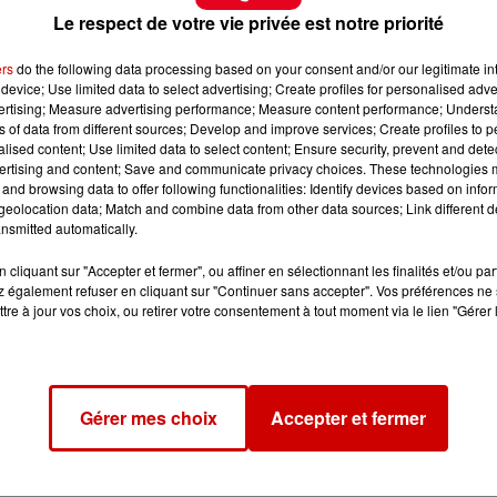
Le respect de votre vie privée est notre priorité
ers
do the following data processing based on your consent and/or our legitimate int
device; Use limited data to select advertising; Create profiles for personalised adver
vertising; Measure advertising performance; Measure content performance; Unders
ns of data from different sources; Develop and improve services; Create profiles to 
alised content; Use limited data to select content; Ensure security, prevent and detect
ertising and content; Save and communicate privacy choices. These technologies
and browsing data to offer following functionalities: Identify devices based on infor
eolocation data; Match and combine data from other data sources; Link different de
nsmitted automatically.
cliquant sur "Accepter et fermer", ou affiner en sélectionnant les finalités et/ou pa
 également refuser en cliquant sur "Continuer sans accepter". Vos préférences ne 
tre à jour vos choix, ou retirer votre consentement à tout moment via le lien "Gérer 
Gérer mes choix
Accepter et fermer