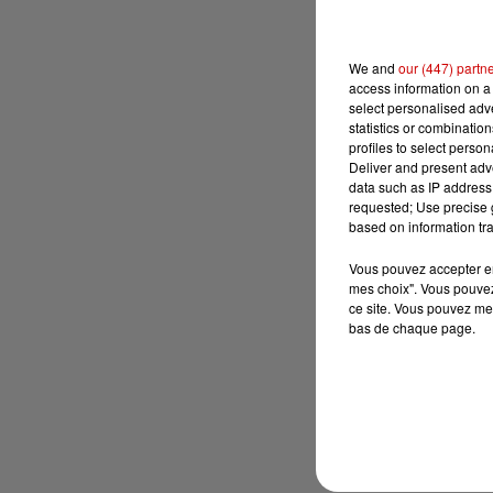
We and
our (447) partn
access information on a 
select personalised ad
statistics or combinatio
profiles to select person
Deliver and present adv
data such as IP address 
requested; Use precise g
based on information tra
Vous pouvez accepter en 
mes choix". Vous pouvez
ce site. Vous pouvez met
bas de chaque page.