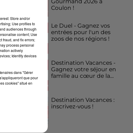
Gourmand 2026 à
Coulon !
erest: Store and/or
tising; Use profiles to
Le Duel - Gagnez vos
tand audiences through
entrées pour l'un des
personalise content; Use
zoos de nos régions !
 fraud, and fix errors;
 may process personal
mation actively
vices; Identify devices
Destination Vacances -
Gagnez votre séjour en
rtenaires dans "Gérer
famille au cœur de la...
s'appliqueront que pour
les cookies" situé en
Destination Vacances :
inscrivez-vous !