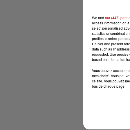
We and
our (447) partn
access information on a 
select personalised ad
statistics or combinatio
profiles to select person
Deliver and present adv
data such as IP address 
requested; Use precise g
based on information tra
Vous pouvez accepter en 
mes choix". Vous pouvez
ce site. Vous pouvez met
bas de chaque page.