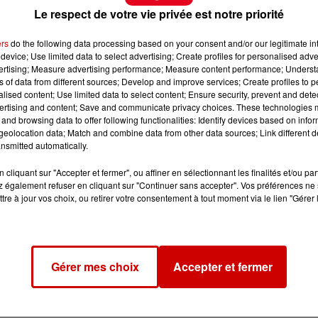
Le respect de votre vie privée est notre priorité
ers
do the following data processing based on your consent and/or our legitimate int
device; Use limited data to select advertising; Create profiles for personalised adver
vertising; Measure advertising performance; Measure content performance; Unders
ns of data from different sources; Develop and improve services; Create profiles to 
alised content; Use limited data to select content; Ensure security, prevent and detect
ertising and content; Save and communicate privacy choices. These technologies
and browsing data to offer following functionalities: Identify devices based on infor
eolocation data; Match and combine data from other data sources; Link different de
nsmitted automatically.
cliquant sur "Accepter et fermer", ou affiner en sélectionnant les finalités et/ou pa
 également refuser en cliquant sur "Continuer sans accepter". Vos préférences ne 
tre à jour vos choix, ou retirer votre consentement à tout moment via le lien "Gérer 
Gérer mes choix
Accepter et fermer