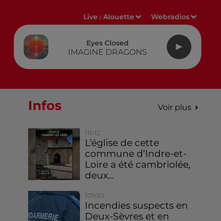
Live :
Alouette
Webradios
Eyes Closed
IMAGINE DRAGONS
Infos
Voir plus
11h12
L’église de cette
commune d’Indre-et-
Loire a été cambriolée,
deux...
10h20
Incendies suspects en
Deux-Sèvres et en