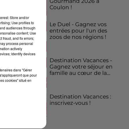
Gourmand 2026 à
Coulon !
erest: Store and/or
tising; Use profiles to
Le Duel - Gagnez vos
tand audiences through
entrées pour l'un des
personalise content; Use
zoos de nos régions !
 fraud, and fix errors;
 may process personal
mation actively
vices; Identify devices
Destination Vacances -
Gagnez votre séjour en
rtenaires dans "Gérer
famille au cœur de la...
s'appliqueront que pour
les cookies" situé en
Destination Vacances :
inscrivez-vous !