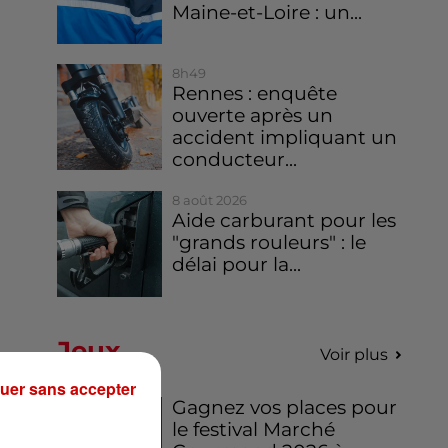
Maine-et-Loire : un...
8h49
Rennes : enquête
ouverte après un
accident impliquant un
conducteur...
8 août 2026
Aide carburant pour les
"grands rouleurs" : le
délai pour la...
Jeux
Voir plus
uer sans accepter
Gagnez vos places pour
le festival Marché