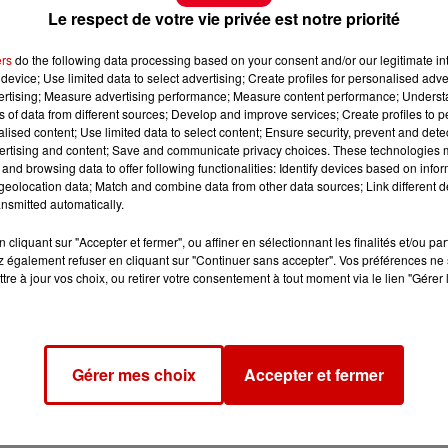
Le respect de votre vie privée est notre priorité
ers
do the following data processing based on your consent and/or our legitimate int
device; Use limited data to select advertising; Create profiles for personalised adver
vertising; Measure advertising performance; Measure content performance; Unders
ns of data from different sources; Develop and improve services; Create profiles to 
alised content; Use limited data to select content; Ensure security, prevent and detect
ertising and content; Save and communicate privacy choices. These technologies
and browsing data to offer following functionalities: Identify devices based on infor
eolocation data; Match and combine data from other data sources; Link different de
nsmitted automatically.
cliquant sur "Accepter et fermer", ou affiner en sélectionnant les finalités et/ou pa
 également refuser en cliquant sur "Continuer sans accepter". Vos préférences ne 
tre à jour vos choix, ou retirer votre consentement à tout moment via le lien "Gérer 
Gérer mes choix
Accepter et fermer