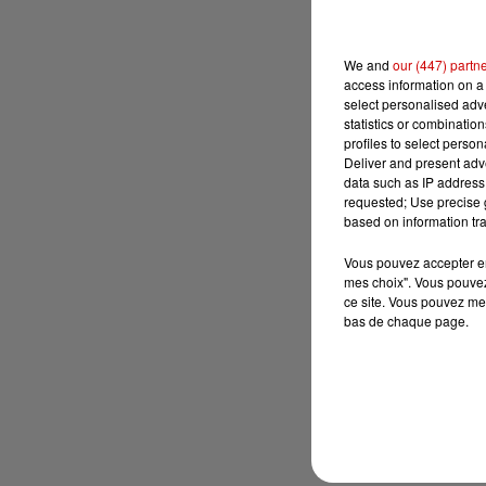
We and
our (447) partn
access information on a 
select personalised ad
statistics or combinatio
profiles to select person
Deliver and present adv
data such as IP address 
requested; Use precise g
based on information tra
Vous pouvez accepter en 
mes choix". Vous pouvez
ce site. Vous pouvez met
bas de chaque page.