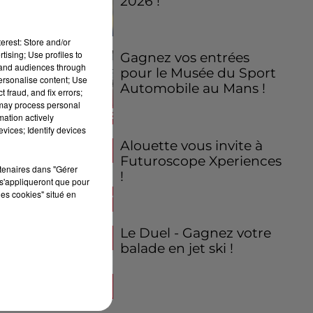
2026 !
erest: Store and/or
tising; Use profiles to
Gagnez vos entrées
tand audiences through
pour le Musée du Sport
personalise content; Use
Automobile au Mans !
 fraud, and fix errors;
 may process personal
mation actively
vices; Identify devices
Alouette vous invite à
Futuroscope Xperiences
rtenaires dans "Gérer
!
s'appliqueront que pour
les cookies" situé en
Le Duel - Gagnez votre
balade en jet ski !