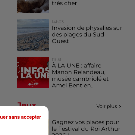
très cher
14h03
Invasion de physalies sur
des plages du Sud-
Ouest
11h51
À LA UNE : affaire
Manon Relandeau,
musée cambriolé et
Amel Bent en...
Jeux
Voir plus
uer sans accepter
Gagnez vos places pour
le Festival du Roi Arthur