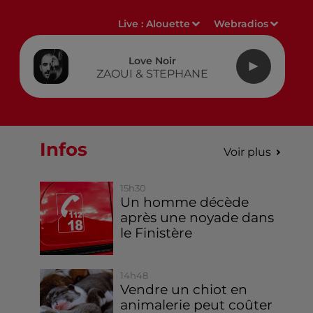
Live :
Alouette
Webradios
Love Noir
ZAOUI & STEPHANE
Infos
Voir plus
15h30
Un homme décède
après une noyade dans
le Finistère
14h48
Vendre un chiot en
animalerie peut coûter