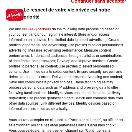
Continuer sans accepter
Gagnez vos places pour le
Le respect de votre vie privée est notre
festival Marché Gourmand 2026
priorité
à Coulon !
We and
our (447) partners
do the following data processing based on
your consent and/or our legitimate interest: Store and/or access
information on a device; Use limited data to select advertising; Create
profiles for personalised advertising; Use profiles to select personalised
Le Duel - Gagnez vos entrées
advertising; Measure advertising performance; Measure content
pour l'un des zoos de nos
performance; Understand audiences through statistics or combinations
régions !
of data from different sources; Develop and improve services; Create
profiles to personalise content; Use profiles to select personalised
content; Use limited data to select content; Ensure security, prevent and
detect fraud, and fix errors; Deliver and present advertising and content;
Save and communicate privacy choices. These technologies may
Destination Vacances - Gagnez
process personal data such as IP address and browsing data to offer
votre séjour en famille au cœur
following functionalities: Identify devices based on information actively
requested; Use precise geolocation data; Match and combine data from
de la...
other data sources; Link different devices; Identify devices based on
information transmitted automatically.
Vous pouvez accepter en cliquant sur "Accepter et fermer", ou affiner en
sélectionnant les finalités et/ou partenaires dans "Gérer mes choix".
Destination Vacances : inscrivez-
Vous pouvez également refuser en cliquant sur "Continuer sans