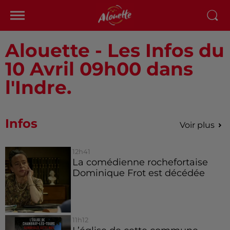
Alouette - Les Infos du
10 Avril 09h00 dans
l'Indre.
Infos
Voir plus
12h41
La comédienne rochefortaise
Dominique Frot est décédée
11h12