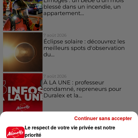
Limoges : un bébé d'un mois
blessé dans un incendie, un
appartement...
7 août 2026
Éclipse solaire : découvrez les
meilleurs spots d'observation
du...
7 août 2026
À LA UNE : professeur
condamné, repreneurs pour
Duralex et la...
Continuer sans accepter
Le respect de votre vie privée est notre
Jeux
Voir plus
priorité