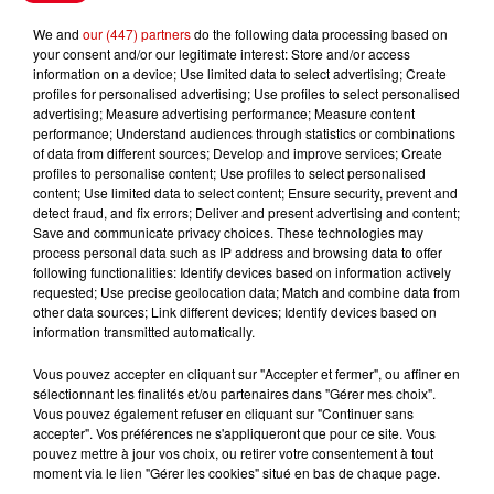
Le Duel - Gagnez vos entrées
We and
our (447) partners
do the following data processing based on
pour l'un des zoos de nos
your consent and/or our legitimate interest: Store and/or access
information on a device; Use limited data to select advertising; Create
régions !
profiles for personalised advertising; Use profiles to select personalised
advertising; Measure advertising performance; Measure content
performance; Understand audiences through statistics or combinations
of data from different sources; Develop and improve services; Create
profiles to personalise content; Use profiles to select personalised
Destination Vacances - Gagnez
content; Use limited data to select content; Ensure security, prevent and
votre séjour en famille au cœur
detect fraud, and fix errors; Deliver and present advertising and content;
de la...
Save and communicate privacy choices. These technologies may
process personal data such as IP address and browsing data to offer
following functionalities: Identify devices based on information actively
requested; Use precise geolocation data; Match and combine data from
other data sources; Link different devices; Identify devices based on
Destination Vacances : inscrivez-
information transmitted automatically.
vous !
Vous pouvez accepter en cliquant sur "Accepter et fermer", ou affiner en
sélectionnant les finalités et/ou partenaires dans "Gérer mes choix".
Vous pouvez également refuser en cliquant sur "Continuer sans
accepter". Vos préférences ne s'appliqueront que pour ce site. Vous
pouvez mettre à jour vos choix, ou retirer votre consentement à tout
moment via le lien "Gérer les cookies" situé en bas de chaque page.