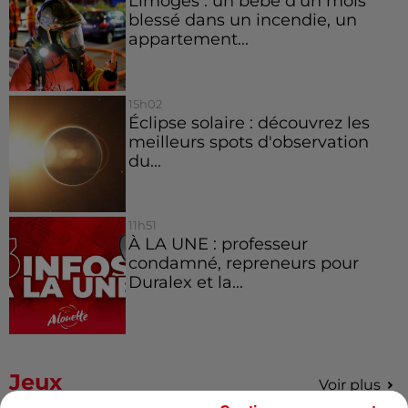
Limoges : un bébé d'un mois
blessé dans un incendie, un
appartement...
15h02
Éclipse solaire : découvrez les
meilleurs spots d'observation
du...
11h51
À LA UNE : professeur
condamné, repreneurs pour
Duralex et la...
Jeux
Voir plus