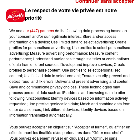
Continuer sans accepter
Le Duel - Gagnez vos entrées
Le respect de votre vie privée est notre
pour l'un des zoos de nos
priorité
régions !
We and
our (447) partners
do the following data processing based on
your consent and/or our legitimate interest: Store and/or access
information on a device; Use limited data to select advertising; Create
profiles for personalised advertising; Use profiles to select personalised
Gagnez vos places pour le
advertising; Measure advertising performance; Measure content
Festival du Roi Arthur 2026 !
performance; Understand audiences through statistics or combinations
of data from different sources; Develop and improve services; Create
profiles to personalise content; Use profiles to select personalised
content; Use limited data to select content; Ensure security, prevent and
detect fraud, and fix errors; Deliver and present advertising and content;
Save and communicate privacy choices. These technologies may
Gagnez vos entrées pour le
process personal data such as IP address and browsing data to offer
Musée du Sport Automobile au
following functionalities: Identify devices based on information actively
requested; Use precise geolocation data; Match and combine data from
Mans !
other data sources; Link different devices; Identify devices based on
information transmitted automatically.
Vous pouvez accepter en cliquant sur "Accepter et fermer", ou affiner en
sélectionnant les finalités et/ou partenaires dans "Gérer mes choix".
Destination Vacances - Gagnez
Vous pouvez également refuser en cliquant sur "Continuer sans