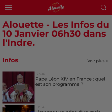
Alouette - Les Infos du
10 Janvier 06h30 dans
l'Indre.
Infos
Voir plus
17h06
Pape Léon XIV en France : quel
est son programme ?
15h54