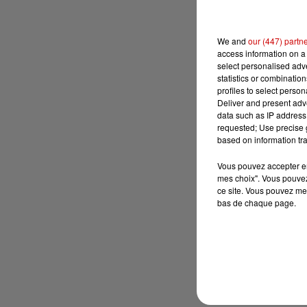
We and
our (447) partn
access information on a 
select personalised ad
statistics or combinatio
profiles to select person
Deliver and present adv
data such as IP address 
requested; Use precise g
based on information tra
Vous pouvez accepter en 
mes choix". Vous pouvez
ce site. Vous pouvez met
bas de chaque page.