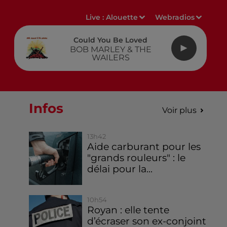
Live :
Alouette
Webradios
Could You Be Loved
BOB MARLEY & THE
WAILERS
Infos
Voir plus
13h42
Aide carburant pour les
"grands rouleurs" : le
délai pour la...
10h54
Royan : elle tente
d’écraser son ex-conjoint