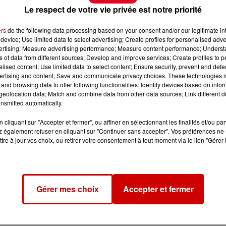
Le respect de votre vie privée est notre priorité
ers
do the following data processing based on your consent and/or our legitimate int
device; Use limited data to select advertising; Create profiles for personalised adver
vertising; Measure advertising performance; Measure content performance; Unders
ns of data from different sources; Develop and improve services; Create profiles to 
alised content; Use limited data to select content; Ensure security, prevent and detect
ertising and content; Save and communicate privacy choices. These technologies
and browsing data to offer following functionalities: Identify devices based on infor
eolocation data; Match and combine data from other data sources; Link different de
nsmitted automatically.
cliquant sur "Accepter et fermer", ou affiner en sélectionnant les finalités et/ou pa
 également refuser en cliquant sur "Continuer sans accepter". Vos préférences ne 
tre à jour vos choix, ou retirer votre consentement à tout moment via le lien "Gérer 
Gérer mes choix
Accepter et fermer