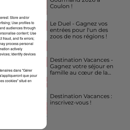
Coulon !
erest: Store and/or
tising; Use profiles to
Le Duel - Gagnez vos
tand audiences through
entrées pour l'un des
personalise content; Use
zoos de nos régions !
 fraud, and fix errors;
 may process personal
mation actively
vices; Identify devices
Destination Vacances -
Gagnez votre séjour en
rtenaires dans "Gérer
famille au cœur de la...
s'appliqueront que pour
les cookies" situé en
Destination Vacances :
inscrivez-vous !