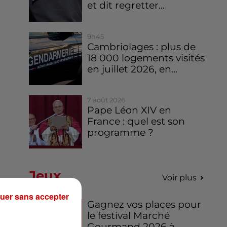
et dit regretter...
9h45
Cambriolages : plus de
18 000 logements visités
en juillet 2026, en...
7 août 2026
Pape Léon XIV en
France : quel est son
programme ?
Jeux
Voir plus
uer sans accepter
Gagnez vos places pour
le festival Marché
Gourmand 2026 à