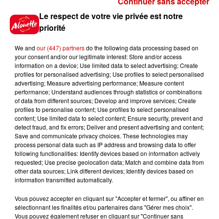
Continuer sans accepter
Gagnez vos places pour le
Le respect de votre vie privée est notre
Festival du Roi Arthur 2026 !
priorité
We and
our (447) partners
do the following data processing based on
your consent and/or our legitimate interest: Store and/or access
information on a device; Use limited data to select advertising; Create
profiles for personalised advertising; Use profiles to select personalised
Gagnez vos entrées pour le
advertising; Measure advertising performance; Measure content
Musée du Sport Automobile au
performance; Understand audiences through statistics or combinations
Mans !
of data from different sources; Develop and improve services; Create
profiles to personalise content; Use profiles to select personalised
content; Use limited data to select content; Ensure security, prevent and
detect fraud, and fix errors; Deliver and present advertising and content;
Save and communicate privacy choices. These technologies may
Alouette vous invite à
process personal data such as IP address and browsing data to offer
Futuroscope Xperiences !
following functionalities: Identify devices based on information actively
requested; Use precise geolocation data; Match and combine data from
other data sources; Link different devices; Identify devices based on
information transmitted automatically.
Vous pouvez accepter en cliquant sur "Accepter et fermer", ou affiner en
sélectionnant les finalités et/ou partenaires dans "Gérer mes choix".
Le Duel - Gagnez votre balade
Vous pouvez également refuser en cliquant sur "Continuer sans