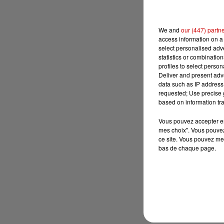
We and
our (447) partn
access information on a 
select personalised ad
statistics or combinatio
profiles to select person
Deliver and present adv
data such as IP address 
requested; Use precise g
based on information tra
Vous pouvez accepter en 
mes choix". Vous pouvez
ce site. Vous pouvez met
bas de chaque page.