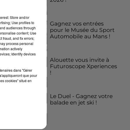
erest: Store and/or
tising; Use profiles to
Gagnez vos entrées
tand audiences through
pour le Musée du Sport
personalise content; Use
Automobile au Mans !
 fraud, and fix errors;
 may process personal
mation actively
vices; Identify devices
Alouette vous invite à
Futuroscope Xperiences
rtenaires dans "Gérer
!
s'appliqueront que pour
les cookies" situé en
Le Duel - Gagnez votre
balade en jet ski !