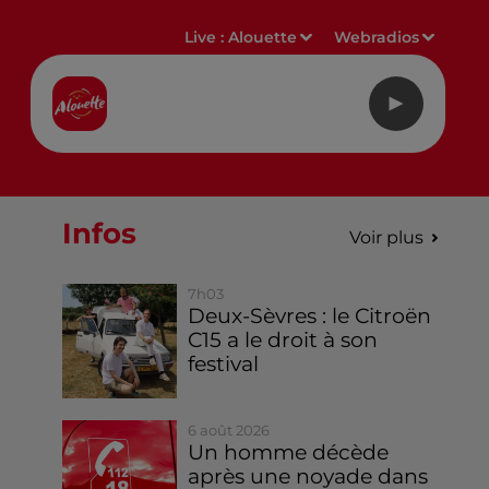
Live :
Alouette
Webradios
Infos
Voir plus
7h03
Deux-Sèvres : le Citroën
C15 a le droit à son
festival
6 août 2026
Un homme décède
après une noyade dans