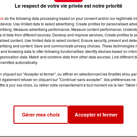
Le respect de votre vie privée est notre priorité
ers
do the following data processing based on your consent and/or our legitimate int
device; Use limited data to select advertising; Create profiles for personalised adver
vertising; Measure advertising performance; Measure content performance; Unders
ns of data from different sources; Develop and improve services; Create profiles to 
alised content; Use limited data to select content; Ensure security, prevent and detect
ertising and content; Save and communicate privacy choices. These technologies
and browsing data to offer following functionalities: Identify devices based on infor
eolocation data; Match and combine data from other data sources; Link different de
nsmitted automatically.
cliquant sur "Accepter et fermer", ou affiner en sélectionnant les finalités et/ou pa
 également refuser en cliquant sur "Continuer sans accepter". Vos préférences ne 
tre à jour vos choix, ou retirer votre consentement à tout moment via le lien "Gérer 
Gérer mes choix
Accepter et fermer