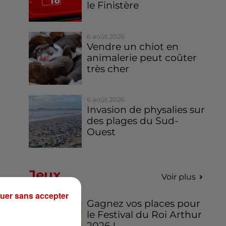
le Finistère
6 août 2026
Vendre un chiot en
animalerie peut coûter
très cher
6 août 2026
Invasion de physalies sur
des plages du Sud-
Ouest
Jeux
Voir plus
uer sans accepter
Gagnez vos places pour
le Festival du Roi Arthur
2026 !