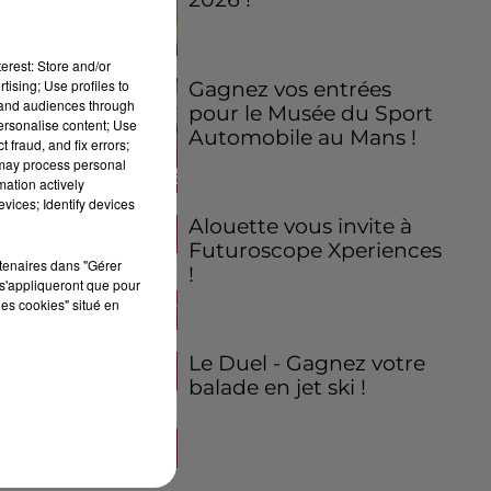
erest: Store and/or
tising; Use profiles to
Gagnez vos entrées
tand audiences through
pour le Musée du Sport
personalise content; Use
Automobile au Mans !
 fraud, and fix errors;
 may process personal
mation actively
vices; Identify devices
Alouette vous invite à
Futuroscope Xperiences
rtenaires dans "Gérer
!
s'appliqueront que pour
les cookies" situé en
Le Duel - Gagnez votre
balade en jet ski !