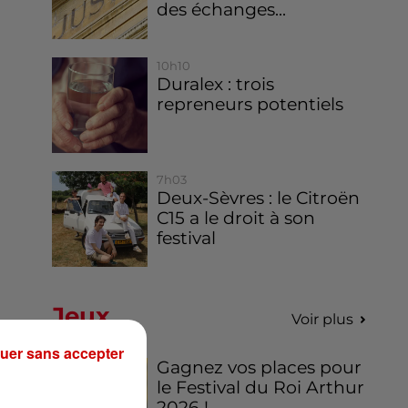
des échanges...
10h10
Duralex : trois
repreneurs potentiels
7h03
Deux-Sèvres : le Citroën
C15 a le droit à son
festival
Jeux
Voir plus
uer sans accepter
Gagnez vos places pour
le Festival du Roi Arthur
2026 !