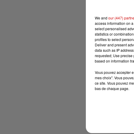
We and
our (447) partn
access information on a 
select personalised ad
statistics or combinatio
profiles to select person
Deliver and present adv
data such as IP address 
requested; Use precise g
based on information tra
Vous pouvez accepter en 
mes choix". Vous pouvez
ce site. Vous pouvez met
bas de chaque page.