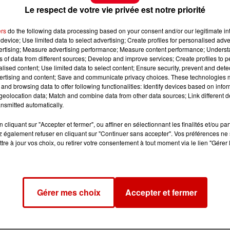
Le respect de votre vie privée est notre priorité
ers
do the following data processing based on your consent and/or our legitimate int
device; Use limited data to select advertising; Create profiles for personalised adver
vertising; Measure advertising performance; Measure content performance; Unders
ns of data from different sources; Develop and improve services; Create profiles to 
alised content; Use limited data to select content; Ensure security, prevent and detect
ertising and content; Save and communicate privacy choices. These technologies
and browsing data to offer following functionalities: Identify devices based on infor
eolocation data; Match and combine data from other data sources; Link different de
nsmitted automatically.
cliquant sur "Accepter et fermer", ou affiner en sélectionnant les finalités et/ou pa
 également refuser en cliquant sur "Continuer sans accepter". Vos préférences ne 
tre à jour vos choix, ou retirer votre consentement à tout moment via le lien "Gérer 
Gérer mes choix
Accepter et fermer