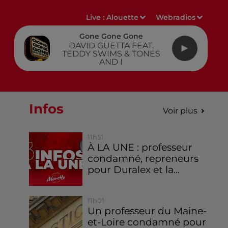
Live :
Alouette
Webradios
Gone Gone Gone
DAVID GUETTA FEAT.
TEDDY SWIMS & TONES
AND I
Infos
Voir plus
11h51
À LA UNE : professeur
condamné, repreneurs
pour Duralex et la...
11h01
Un professeur du Maine-
et-Loire condamné pour