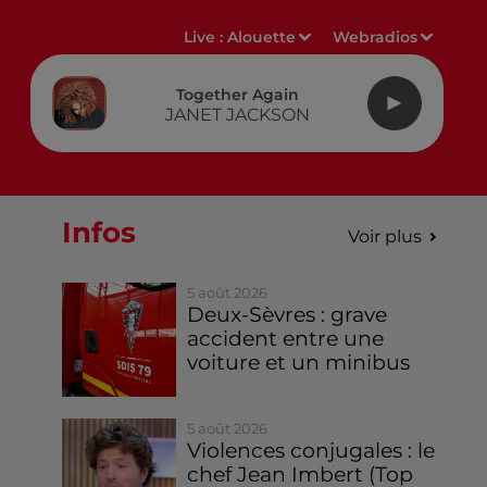
Live :
Alouette
Webradios
Together Again
JANET JACKSON
Infos
Voir plus
5 août 2026
Deux-Sèvres : grave
accident entre une
voiture et un minibus
5 août 2026
Violences conjugales : le
chef Jean Imbert (Top