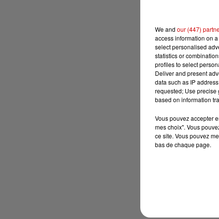
We and
our (447) partn
access information on a 
select personalised ad
statistics or combinatio
profiles to select person
Deliver and present adv
data such as IP address 
requested; Use precise g
based on information tra
Vous pouvez accepter en 
mes choix". Vous pouvez
ce site. Vous pouvez met
bas de chaque page.