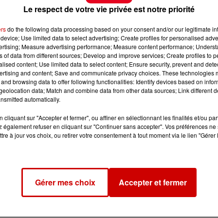
Le respect de votre vie privée est notre priorité
ers
do the following data processing based on your consent and/or our legitimate int
device; Use limited data to select advertising; Create profiles for personalised adver
vertising; Measure advertising performance; Measure content performance; Unders
ns of data from different sources; Develop and improve services; Create profiles to 
alised content; Use limited data to select content; Ensure security, prevent and detect
ertising and content; Save and communicate privacy choices. These technologies
and browsing data to offer following functionalities: Identify devices based on infor
eolocation data; Match and combine data from other data sources; Link different de
nsmitted automatically.
cliquant sur "Accepter et fermer", ou affiner en sélectionnant les finalités et/ou pa
 également refuser en cliquant sur "Continuer sans accepter". Vos préférences ne 
tre à jour vos choix, ou retirer votre consentement à tout moment via le lien "Gérer 
Gérer mes choix
Accepter et fermer