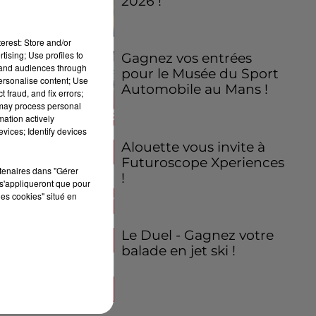
2026 !
erest: Store and/or
tising; Use profiles to
Gagnez vos entrées
tand audiences through
pour le Musée du Sport
personalise content; Use
Automobile au Mans !
 fraud, and fix errors;
 may process personal
mation actively
vices; Identify devices
Alouette vous invite à
Futuroscope Xperiences
rtenaires dans "Gérer
!
s'appliqueront que pour
les cookies" situé en
Le Duel - Gagnez votre
balade en jet ski !