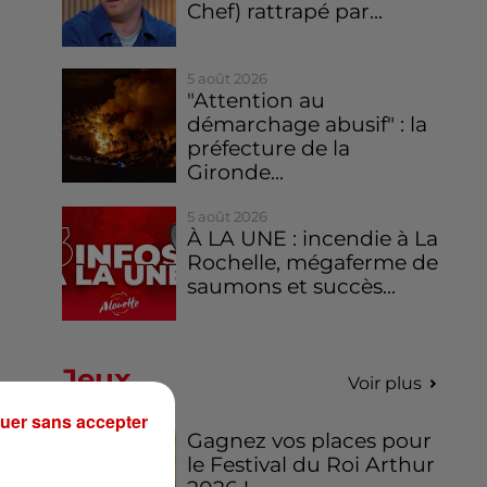
Chef) rattrapé par...
5 août 2026
"Attention au
démarchage abusif" : la
préfecture de la
Gironde...
5 août 2026
À LA UNE : incendie à La
Rochelle, mégaferme de
saumons et succès...
Jeux
Voir plus
uer sans accepter
Gagnez vos places pour
le Festival du Roi Arthur