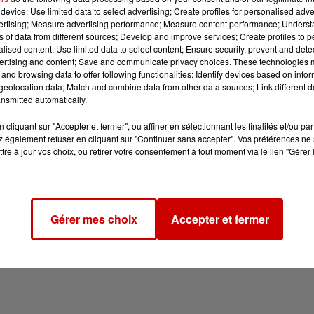
device; Use limited data to select advertising; Create profiles for personalised adver
vertising; Measure advertising performance; Measure content performance; Unders
ns of data from different sources; Develop and improve services; Create profiles to 
alised content; Use limited data to select content; Ensure security, prevent and detect
ertising and content; Save and communicate privacy choices. These technologies
and browsing data to offer following functionalities: Identify devices based on infor
eolocation data; Match and combine data from other data sources; Link different de
nsmitted automatically.
cliquant sur "Accepter et fermer", ou affiner en sélectionnant les finalités et/ou pa
 également refuser en cliquant sur "Continuer sans accepter". Vos préférences ne 
tre à jour vos choix, ou retirer votre consentement à tout moment via le lien "Gérer 
Gérer mes choix
Accepter et fermer