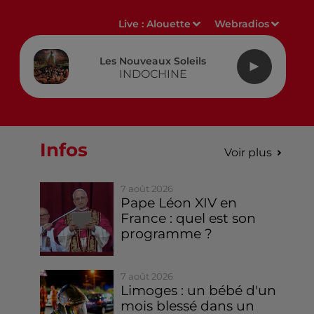
Live :
Alouette
Webradios
Les Nouveaux Soleils
INDOCHINE
Infos
Voir plus
7 août 2026
Pape Léon XIV en
France : quel est son
programme ?
7 août 2026
Limoges : un bébé d'un
mois blessé dans un