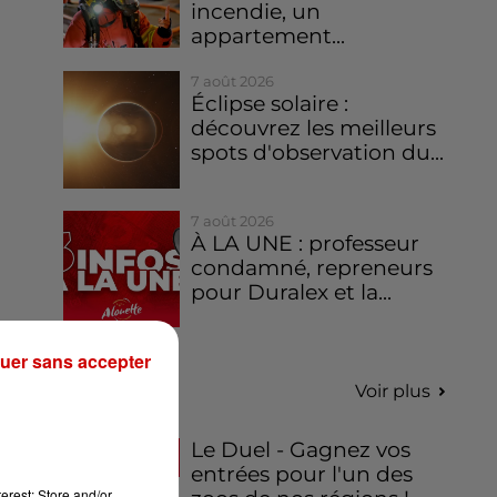
incendie, un
appartement...
7 août 2026
Éclipse solaire :
découvrez les meilleurs
spots d'observation du...
7 août 2026
À LA UNE : professeur
condamné, repreneurs
pour Duralex et la...
uer sans accepter
Jeux
Voir plus
Le Duel - Gagnez vos
entrées pour l'un des
erest: Store and/or