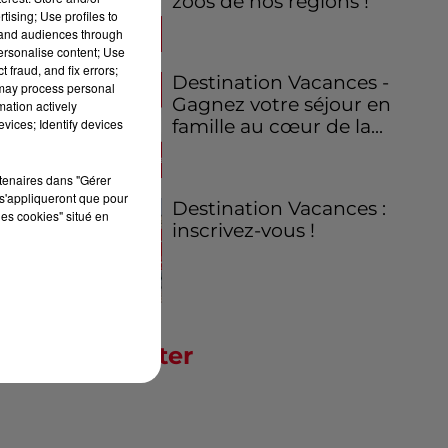
zoos de nos régions !
tising; Use profiles to
tand audiences through
personalise content; Use
 fraud, and fix errors;
Destination Vacances -
 may process personal
Gagnez votre séjour en
mation actively
vices; Identify devices
famille au cœur de la...
rtenaires dans "Gérer
s'appliqueront que pour
Destination Vacances :
les cookies" situé en
inscrivez-vous !
Newsletter