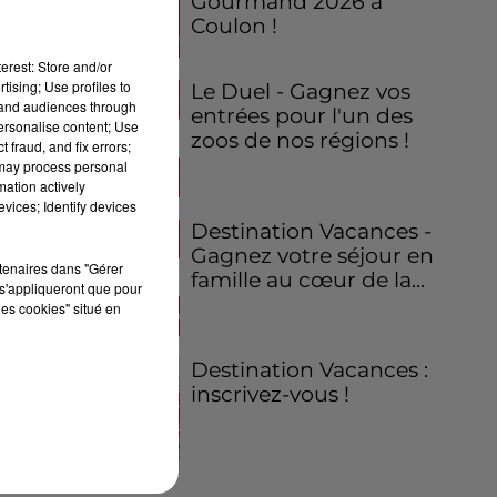
Gourmand 2026 à
Coulon !
erest: Store and/or
tising; Use profiles to
Le Duel - Gagnez vos
tand audiences through
entrées pour l'un des
personalise content; Use
zoos de nos régions !
 fraud, and fix errors;
 may process personal
mation actively
vices; Identify devices
Destination Vacances -
Gagnez votre séjour en
rtenaires dans "Gérer
famille au cœur de la...
s'appliqueront que pour
les cookies" situé en
Destination Vacances :
inscrivez-vous !