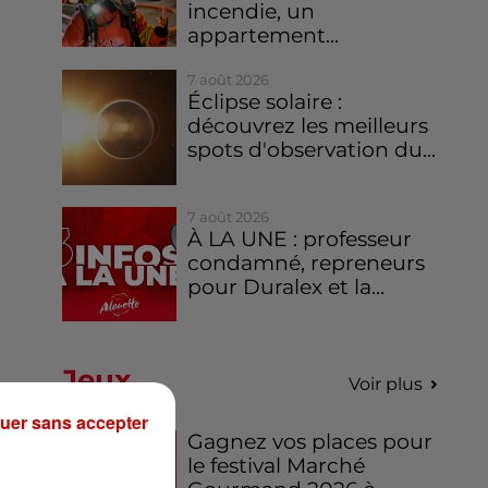
incendie, un
appartement...
7 août 2026
Éclipse solaire :
découvrez les meilleurs
spots d'observation du...
7 août 2026
À LA UNE : professeur
condamné, repreneurs
pour Duralex et la...
Jeux
Voir plus
uer sans accepter
Gagnez vos places pour
le festival Marché