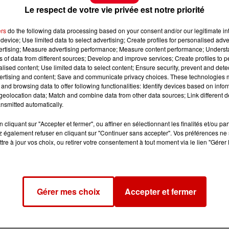
Le respect de votre vie privée est notre priorité
ers
do the following data processing based on your consent and/or our legitimate int
device; Use limited data to select advertising; Create profiles for personalised adver
vertising; Measure advertising performance; Measure content performance; Unders
ns of data from different sources; Develop and improve services; Create profiles to 
alised content; Use limited data to select content; Ensure security, prevent and detect
ertising and content; Save and communicate privacy choices. These technologies
and browsing data to offer following functionalities: Identify devices based on infor
eolocation data; Match and combine data from other data sources; Link different de
nsmitted automatically.
cliquant sur "Accepter et fermer", ou affiner en sélectionnant les finalités et/ou pa
 également refuser en cliquant sur "Continuer sans accepter". Vos préférences ne 
tre à jour vos choix, ou retirer votre consentement à tout moment via le lien "Gérer 
Gérer mes choix
Accepter et fermer