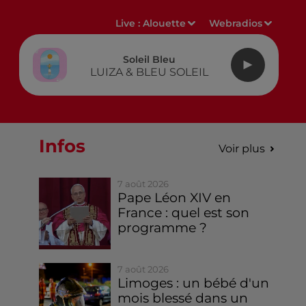
Live :
Alouette
Webradios
Soleil Bleu
LUIZA & BLEU SOLEIL
Infos
Voir plus
7 août 2026
Pape Léon XIV en
France : quel est son
programme ?
7 août 2026
Limoges : un bébé d'un
mois blessé dans un