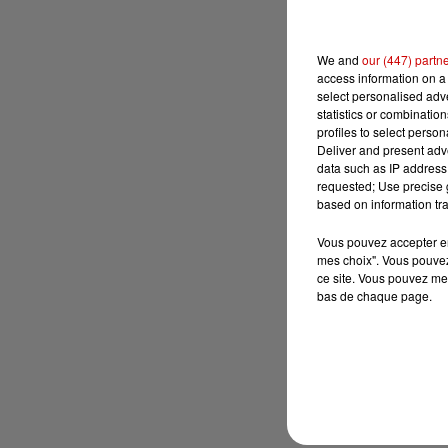
We and
our (447) partn
access information on a 
select personalised ad
statistics or combinatio
profiles to select person
Deliver and present adv
data such as IP address 
requested; Use precise g
based on information tra
Vous pouvez accepter en 
mes choix". Vous pouvez
ce site. Vous pouvez met
bas de chaque page.