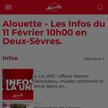
Alouette - Les Infos du
11 Février 10h00 en
Deux-Sèvres.
Infos
Voir plus
11h51
À LA UNE : affaire Manon
Relandeau, musée cambriolé et
Amel Bent en...
11h18