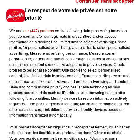
Continuer sans accepter
Gagnez vos places pour le
Le respect de votre vie privée est notre
Festival du Roi Arthur 2026 !
priorité
We and
our (447) partners
do the following data processing based on
your consent and/or our legitimate interest: Store and/or access
information on a device; Use limited data to select advertising; Create
profiles for personalised advertising; Use profiles to select personalised
Gagnez vos entrées pour le
advertising; Measure advertising performance; Measure content
Musée du Sport Automobile au
performance; Understand audiences through statistics or combinations
Mans !
of data from different sources; Develop and improve services; Create
profiles to personalise content; Use profiles to select personalised
content; Use limited data to select content; Ensure security, prevent and
detect fraud, and fix errors; Deliver and present advertising and content;
Save and communicate privacy choices. These technologies may
Alouette vous invite à
process personal data such as IP address and browsing data to offer
Futuroscope Xperiences !
following functionalities: Identify devices based on information actively
requested; Use precise geolocation data; Match and combine data from
other data sources; Link different devices; Identify devices based on
information transmitted automatically.
Vous pouvez accepter en cliquant sur "Accepter et fermer", ou affiner en
sélectionnant les finalités et/ou partenaires dans "Gérer mes choix".
Le Duel - Gagnez votre balade
Vous pouvez également refuser en cliquant sur "Continuer sans