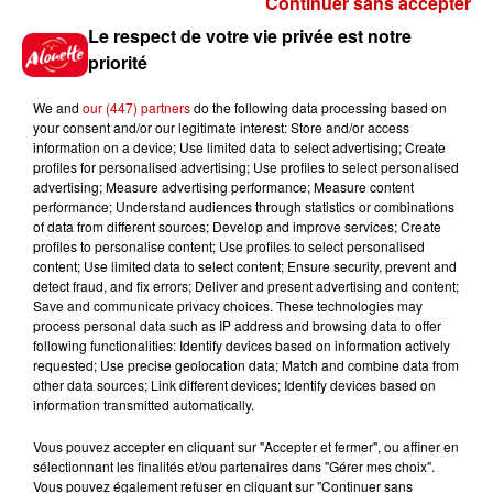
Continuer sans accepter
Gagnez vos places pour le
Le respect de votre vie privée est notre
Festival du Roi Arthur 2026 !
priorité
We and
our (447) partners
do the following data processing based on
your consent and/or our legitimate interest: Store and/or access
information on a device; Use limited data to select advertising; Create
profiles for personalised advertising; Use profiles to select personalised
Gagnez vos entrées pour le
advertising; Measure advertising performance; Measure content
Musée du Sport Automobile au
performance; Understand audiences through statistics or combinations
Mans !
of data from different sources; Develop and improve services; Create
profiles to personalise content; Use profiles to select personalised
content; Use limited data to select content; Ensure security, prevent and
detect fraud, and fix errors; Deliver and present advertising and content;
Save and communicate privacy choices. These technologies may
Alouette vous invite à
process personal data such as IP address and browsing data to offer
Futuroscope Xperiences !
following functionalities: Identify devices based on information actively
requested; Use precise geolocation data; Match and combine data from
other data sources; Link different devices; Identify devices based on
information transmitted automatically.
Vous pouvez accepter en cliquant sur "Accepter et fermer", ou affiner en
sélectionnant les finalités et/ou partenaires dans "Gérer mes choix".
Le Duel - Gagnez votre balade
Vous pouvez également refuser en cliquant sur "Continuer sans