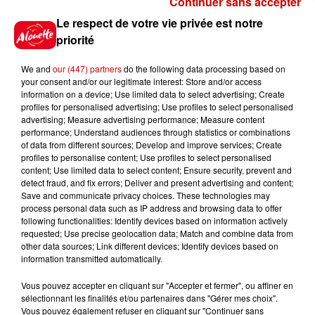
Continuer sans accepter
Gagnez vos places pour le
Le respect de votre vie privée est notre
Festival du Roi Arthur 2026 !
priorité
We and
our (447) partners
do the following data processing based on
your consent and/or our legitimate interest: Store and/or access
information on a device; Use limited data to select advertising; Create
profiles for personalised advertising; Use profiles to select personalised
Gagnez vos entrées pour le
advertising; Measure advertising performance; Measure content
Musée du Sport Automobile au
performance; Understand audiences through statistics or combinations
Mans !
of data from different sources; Develop and improve services; Create
profiles to personalise content; Use profiles to select personalised
content; Use limited data to select content; Ensure security, prevent and
detect fraud, and fix errors; Deliver and present advertising and content;
Save and communicate privacy choices. These technologies may
Alouette vous invite à
process personal data such as IP address and browsing data to offer
Futuroscope Xperiences !
following functionalities: Identify devices based on information actively
requested; Use precise geolocation data; Match and combine data from
other data sources; Link different devices; Identify devices based on
information transmitted automatically.
Vous pouvez accepter en cliquant sur "Accepter et fermer", ou affiner en
sélectionnant les finalités et/ou partenaires dans "Gérer mes choix".
Le Duel - Gagnez votre balade
Vous pouvez également refuser en cliquant sur "Continuer sans