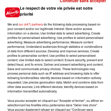
Continuer sans accepter
Gagnez vos places pour le
Le respect de votre vie privée est notre
Festival du Roi Arthur 2026 !
priorité
We and
our (447) partners
do the following data processing based on
your consent and/or our legitimate interest: Store and/or access
information on a device; Use limited data to select advertising; Create
profiles for personalised advertising; Use profiles to select personalised
Gagnez vos entrées pour le
advertising; Measure advertising performance; Measure content
Musée du Sport Automobile au
performance; Understand audiences through statistics or combinations
Mans !
of data from different sources; Develop and improve services; Create
profiles to personalise content; Use profiles to select personalised
content; Use limited data to select content; Ensure security, prevent and
detect fraud, and fix errors; Deliver and present advertising and content;
Save and communicate privacy choices. These technologies may
Alouette vous invite à
process personal data such as IP address and browsing data to offer
Futuroscope Xperiences !
following functionalities: Identify devices based on information actively
requested; Use precise geolocation data; Match and combine data from
other data sources; Link different devices; Identify devices based on
information transmitted automatically.
Vous pouvez accepter en cliquant sur "Accepter et fermer", ou affiner en
sélectionnant les finalités et/ou partenaires dans "Gérer mes choix".
Le Duel - Gagnez votre balade
Vous pouvez également refuser en cliquant sur "Continuer sans