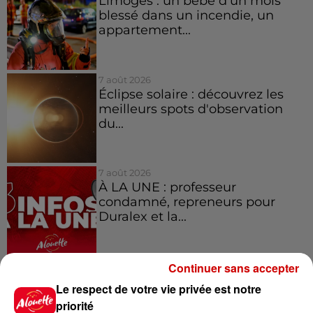
Limoges : un bébé d'un mois
blessé dans un incendie, un
appartement...
7 août 2026
Éclipse solaire : découvrez les
meilleurs spots d'observation
du...
7 août 2026
À LA UNE : professeur
condamné, repreneurs pour
Duralex et la...
Continuer sans accepter
Le respect de votre vie privée est notre
Jeux
Voir plus
priorité