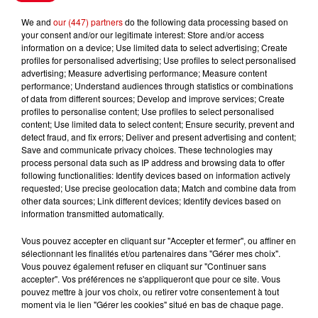
Le Duel - Gagnez vos entrées
We and
our (447) partners
do the following data processing based on
pour l'un des zoos de nos
your consent and/or our legitimate interest: Store and/or access
information on a device; Use limited data to select advertising; Create
régions !
profiles for personalised advertising; Use profiles to select personalised
advertising; Measure advertising performance; Measure content
performance; Understand audiences through statistics or combinations
of data from different sources; Develop and improve services; Create
profiles to personalise content; Use profiles to select personalised
Destination Vacances - Gagnez
content; Use limited data to select content; Ensure security, prevent and
votre séjour en famille au cœur
detect fraud, and fix errors; Deliver and present advertising and content;
de la...
Save and communicate privacy choices. These technologies may
process personal data such as IP address and browsing data to offer
following functionalities: Identify devices based on information actively
requested; Use precise geolocation data; Match and combine data from
other data sources; Link different devices; Identify devices based on
Destination Vacances : inscrivez-
information transmitted automatically.
vous !
Vous pouvez accepter en cliquant sur "Accepter et fermer", ou affiner en
sélectionnant les finalités et/ou partenaires dans "Gérer mes choix".
Vous pouvez également refuser en cliquant sur "Continuer sans
accepter". Vos préférences ne s'appliqueront que pour ce site. Vous
pouvez mettre à jour vos choix, ou retirer votre consentement à tout
moment via le lien "Gérer les cookies" situé en bas de chaque page.