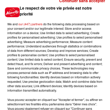
Continuer sans accepter
Gagnez vos places pour le
Le respect de votre vie privée est notre
festival Marché Gourmand 2026
priorité
à Coulon !
We and
our (447) partners
do the following data processing based on
your consent and/or our legitimate interest: Store and/or access
information on a device; Use limited data to select advertising; Create
profiles for personalised advertising; Use profiles to select personalised
Le Duel - Gagnez vos entrées
advertising; Measure advertising performance; Measure content
pour l'un des zoos de nos
performance; Understand audiences through statistics or combinations
régions !
of data from different sources; Develop and improve services; Create
profiles to personalise content; Use profiles to select personalised
content; Use limited data to select content; Ensure security, prevent and
detect fraud, and fix errors; Deliver and present advertising and content;
Save and communicate privacy choices. These technologies may
Destination Vacances - Gagnez
process personal data such as IP address and browsing data to offer
votre séjour en famille au cœur
following functionalities: Identify devices based on information actively
requested; Use precise geolocation data; Match and combine data from
de la...
other data sources; Link different devices; Identify devices based on
information transmitted automatically.
Vous pouvez accepter en cliquant sur "Accepter et fermer", ou affiner en
sélectionnant les finalités et/ou partenaires dans "Gérer mes choix".
Destination Vacances : inscrivez-
Vous pouvez également refuser en cliquant sur "Continuer sans