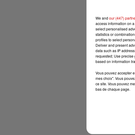
We and
our (447) partn
access information on a 
select personalised ad
statistics or combinatio
profiles to select person
Deliver and present adv
data such as IP address 
requested; Use precise g
based on information tra
Vous pouvez accepter en 
mes choix". Vous pouvez
ce site. Vous pouvez met
bas de chaque page.