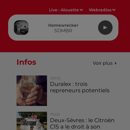
Live :
Alouette
Webradios
Homewrecker
SOMBR
Infos
Voir plus
10h10
Duralex : trois
repreneurs potentiels
7h03
Deux-Sèvres : le Citroën
C15 a le droit à son