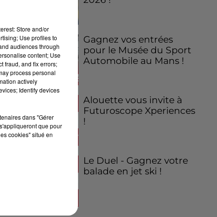
erest: Store and/or
tising; Use profiles to
Gagnez vos entrées
tand audiences through
pour le Musée du Sport
personalise content; Use
Automobile au Mans !
 fraud, and fix errors;
 may process personal
mation actively
vices; Identify devices
Alouette vous invite à
Futuroscope Xperiences
rtenaires dans "Gérer
!
s'appliqueront que pour
les cookies" situé en
Le Duel - Gagnez votre
balade en jet ski !