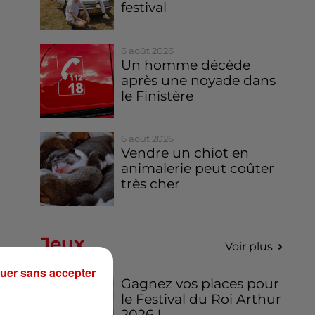
festival
6 août 2026
Un homme décède
après une noyade dans
le Finistère
6 août 2026
Vendre un chiot en
animalerie peut coûter
très cher
Jeux
Voir plus
uer sans accepter
Gagnez vos places pour
le Festival du Roi Arthur
2026 !