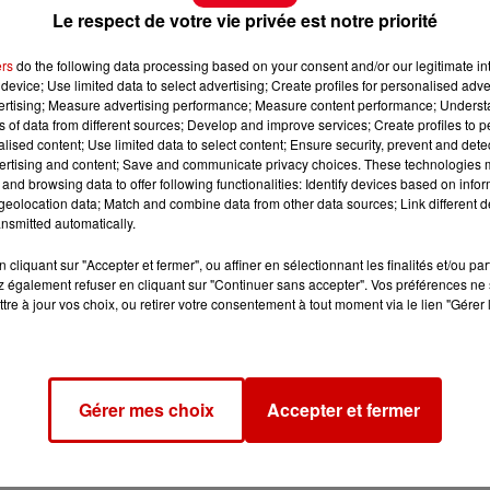
Le respect de votre vie privée est notre priorité
ers
do the following data processing based on your consent and/or our legitimate int
device; Use limited data to select advertising; Create profiles for personalised adver
vertising; Measure advertising performance; Measure content performance; Unders
ns of data from different sources; Develop and improve services; Create profiles to 
alised content; Use limited data to select content; Ensure security, prevent and detect
ertising and content; Save and communicate privacy choices. These technologies
and browsing data to offer following functionalities: Identify devices based on infor
eolocation data; Match and combine data from other data sources; Link different de
nsmitted automatically.
cliquant sur "Accepter et fermer", ou affiner en sélectionnant les finalités et/ou pa
 également refuser en cliquant sur "Continuer sans accepter". Vos préférences ne 
tre à jour vos choix, ou retirer votre consentement à tout moment via le lien "Gérer 
Gérer mes choix
Accepter et fermer