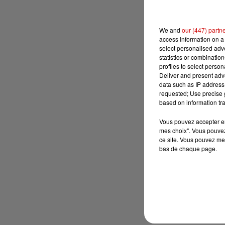
We and
our (447) partn
access information on a 
select personalised ad
statistics or combinatio
profiles to select person
Deliver and present adv
data such as IP address 
requested; Use precise g
based on information tra
Vous pouvez accepter en 
mes choix". Vous pouvez
ce site. Vous pouvez met
bas de chaque page.