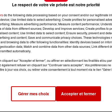
Le respect de votre vie privée est notre priorité
ers
do the following data processing based on your consent and/or our legitimate int
device; Use limited data to select advertising; Create profiles for personalised adver
vertising; Measure advertising performance; Measure content performance; Unders
ns of data from different sources; Develop and improve services; Create profiles to 
alised content; Use limited data to select content; Ensure security, prevent and detect
ertising and content; Save and communicate privacy choices. These technologies
and browsing data to offer following functionalities: Identify devices based on infor
eolocation data; Match and combine data from other data sources; Link different de
nsmitted automatically.
cliquant sur "Accepter et fermer", ou affiner en sélectionnant les finalités et/ou pa
 également refuser en cliquant sur "Continuer sans accepter". Vos préférences ne 
tre à jour vos choix, ou retirer votre consentement à tout moment via le lien "Gérer 
Gérer mes choix
Accepter et fermer