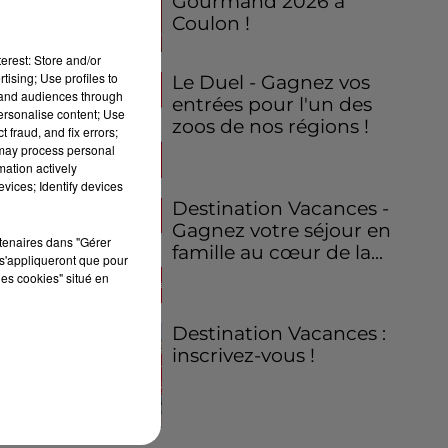
Gourmand 2026 à
Coulon !
erest: Store and/or
tising; Use profiles to
Le Duel - Gagnez vos
tand audiences through
entrées pour l'un des
personalise content; Use
zoos de nos régions !
 fraud, and fix errors;
 may process personal
mation actively
vices; Identify devices
Destination Vacances -
Gagnez votre séjour en
rtenaires dans "Gérer
famille au cœur de la...
s'appliqueront que pour
les cookies" situé en
Destination Vacances :
inscrivez-vous !