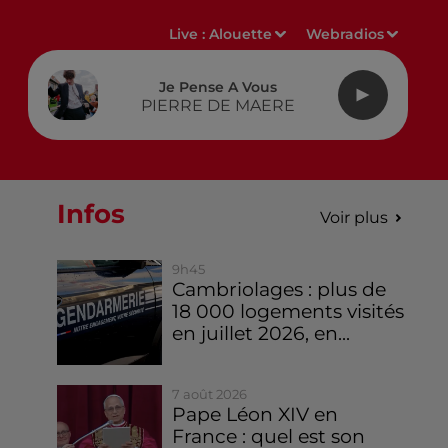
Live :
Alouette
Webradios
Je Pense A Vous
PIERRE DE MAERE
Infos
Voir plus
9h45
Cambriolages : plus de
18 000 logements visités
en juillet 2026, en...
7 août 2026
Pape Léon XIV en
France : quel est son