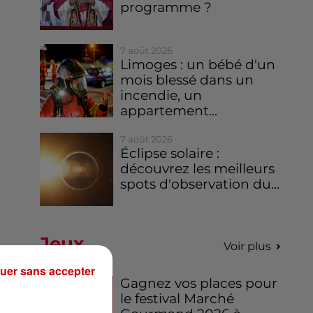
programme ?
7 août 2026
Limoges : un bébé d'un
mois blessé dans un
incendie, un
appartement...
7 août 2026
Éclipse solaire :
découvrez les meilleurs
spots d'observation du...
Jeux
Voir plus
uer sans accepter
Gagnez vos places pour
le festival Marché