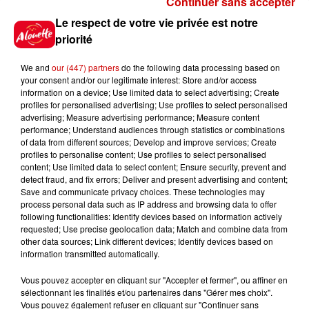
Continuer sans accepter
Gagnez vos places pour le
Le respect de votre vie privée est notre
Festival du Roi Arthur 2026 !
priorité
We and
our (447) partners
do the following data processing based on
your consent and/or our legitimate interest: Store and/or access
information on a device; Use limited data to select advertising; Create
profiles for personalised advertising; Use profiles to select personalised
Gagnez vos entrées pour le
advertising; Measure advertising performance; Measure content
Musée du Sport Automobile au
performance; Understand audiences through statistics or combinations
Mans !
of data from different sources; Develop and improve services; Create
profiles to personalise content; Use profiles to select personalised
content; Use limited data to select content; Ensure security, prevent and
detect fraud, and fix errors; Deliver and present advertising and content;
Save and communicate privacy choices. These technologies may
Alouette vous invite à
process personal data such as IP address and browsing data to offer
Futuroscope Xperiences !
following functionalities: Identify devices based on information actively
requested; Use precise geolocation data; Match and combine data from
other data sources; Link different devices; Identify devices based on
information transmitted automatically.
Vous pouvez accepter en cliquant sur "Accepter et fermer", ou affiner en
sélectionnant les finalités et/ou partenaires dans "Gérer mes choix".
Le Duel - Gagnez votre balade
Vous pouvez également refuser en cliquant sur "Continuer sans