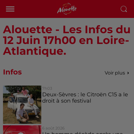
Alouette - Les Infos du
12 Juin 17h00 en Loire-
Atlantique.
Infos
Voir plus
7h03
Deux-Sèvres : le Citroën C15 a le
droit à son festival
6 août 2026