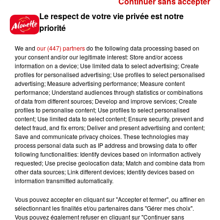
Continuer sans accepter
Gagnez vos places pour le
Le respect de votre vie privée est notre
festival Marché Gourmand 2026
priorité
à Coulon !
We and
our (447) partners
do the following data processing based on
your consent and/or our legitimate interest: Store and/or access
information on a device; Use limited data to select advertising; Create
profiles for personalised advertising; Use profiles to select personalised
Le Duel - Gagnez vos entrées
advertising; Measure advertising performance; Measure content
pour l'un des zoos de nos
performance; Understand audiences through statistics or combinations
régions !
of data from different sources; Develop and improve services; Create
profiles to personalise content; Use profiles to select personalised
content; Use limited data to select content; Ensure security, prevent and
detect fraud, and fix errors; Deliver and present advertising and content;
Save and communicate privacy choices. These technologies may
Destination Vacances - Gagnez
process personal data such as IP address and browsing data to offer
votre séjour en famille au cœur
following functionalities: Identify devices based on information actively
requested; Use precise geolocation data; Match and combine data from
de la...
other data sources; Link different devices; Identify devices based on
information transmitted automatically.
Vous pouvez accepter en cliquant sur "Accepter et fermer", ou affiner en
sélectionnant les finalités et/ou partenaires dans "Gérer mes choix".
Destination Vacances : inscrivez-
Vous pouvez également refuser en cliquant sur "Continuer sans