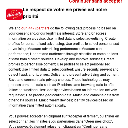
Continuer sans accepter
Gagnez vos places pour le
Le respect de votre vie privée est notre
festival Marché Gourmand 2026
priorité
à Coulon !
We and
our (447) partners
do the following data processing based on
your consent and/or our legitimate interest: Store and/or access
information on a device; Use limited data to select advertising; Create
profiles for personalised advertising; Use profiles to select personalised
Le Duel - Gagnez vos entrées
advertising; Measure advertising performance; Measure content
pour l'un des zoos de nos
performance; Understand audiences through statistics or combinations
régions !
of data from different sources; Develop and improve services; Create
profiles to personalise content; Use profiles to select personalised
content; Use limited data to select content; Ensure security, prevent and
detect fraud, and fix errors; Deliver and present advertising and content;
Save and communicate privacy choices. These technologies may
Destination Vacances - Gagnez
process personal data such as IP address and browsing data to offer
votre séjour en famille au cœur
following functionalities: Identify devices based on information actively
requested; Use precise geolocation data; Match and combine data from
de la...
other data sources; Link different devices; Identify devices based on
information transmitted automatically.
Vous pouvez accepter en cliquant sur "Accepter et fermer", ou affiner en
sélectionnant les finalités et/ou partenaires dans "Gérer mes choix".
Destination Vacances : inscrivez-
Vous pouvez également refuser en cliquant sur "Continuer sans