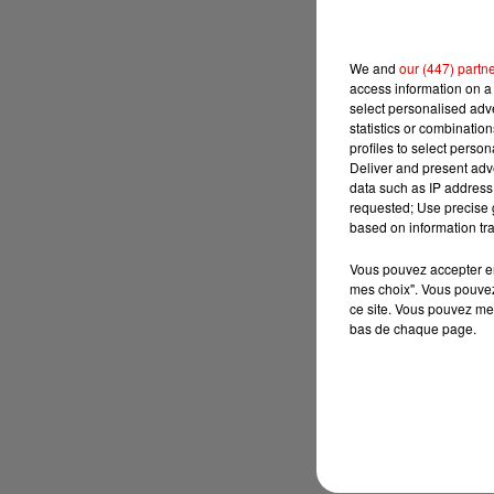
We and
our (447) partn
access information on a 
select personalised ad
statistics or combinatio
profiles to select person
Deliver and present adv
data such as IP address 
requested; Use precise g
based on information tra
Vous pouvez accepter en 
mes choix". Vous pouvez
ce site. Vous pouvez met
bas de chaque page.