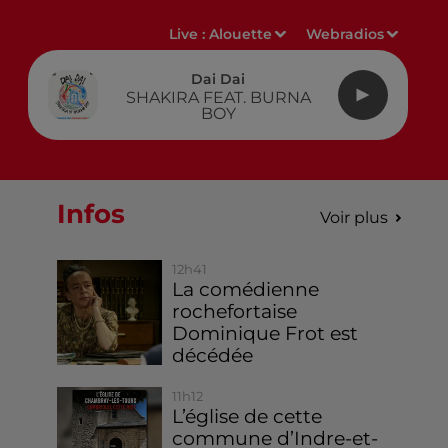
Live :
Alouette
Webradios
Dai Dai
SHAKIRA FEAT. BURNA
BOY
Infos
Voir plus
12h41
La comédienne
rochefortaise
Dominique Frot est
décédée
11h12
L’église de cette
commune d’Indre-et-