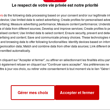
Le respect de votre vie privée est notre priorité
ers
do the following data processing based on your consent and/or our legitimate int
device; Use limited data to select advertising; Create profiles for personalised adver
vertising; Measure advertising performance; Measure content performance; Unders
ns of data from different sources; Develop and improve services; Create profiles to 
alised content; Use limited data to select content; Ensure security, prevent and detect
ertising and content; Save and communicate privacy choices. These technologies
and browsing data to offer following functionalities: Identify devices based on infor
eolocation data; Match and combine data from other data sources; Link different de
nsmitted automatically.
cliquant sur "Accepter et fermer", ou affiner en sélectionnant les finalités et/ou pa
 également refuser en cliquant sur "Continuer sans accepter". Vos préférences ne 
tre à jour vos choix, ou retirer votre consentement à tout moment via le lien "Gérer 
Gérer mes choix
Accepter et fermer