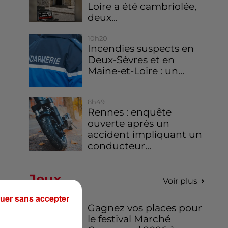
Loire a été cambriolée,
deux...
10h20
Incendies suspects en
Deux-Sèvres et en
Maine-et-Loire : un...
8h49
Rennes : enquête
ouverte après un
accident impliquant un
conducteur...
Jeux
Voir plus
uer sans accepter
Gagnez vos places pour
le festival Marché