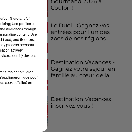
Gourmand 2026 à
Coulon !
erest: Store and/or
tising; Use profiles to
Le Duel - Gagnez vos
tand audiences through
entrées pour l'un des
personalise content; Use
zoos de nos régions !
 fraud, and fix errors;
 may process personal
mation actively
vices; Identify devices
Destination Vacances -
Gagnez votre séjour en
rtenaires dans "Gérer
famille au cœur de la...
s'appliqueront que pour
les cookies" situé en
Destination Vacances :
inscrivez-vous !