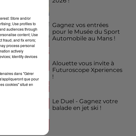
2026 !
erest: Store and/or
tising; Use profiles to
Gagnez vos entrées
tand audiences through
pour le Musée du Sport
personalise content; Use
Automobile au Mans !
 fraud, and fix errors;
 may process personal
mation actively
vices; Identify devices
Alouette vous invite à
Futuroscope Xperiences
rtenaires dans "Gérer
!
s'appliqueront que pour
les cookies" situé en
Le Duel - Gagnez votre
balade en jet ski !