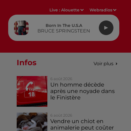
Live :
Alouette
Webradios
Born In The U.s.a
BRUCE SPRINGSTEEN
Infos
Voir plus
6 août 2026
Un homme décède
après une noyade dans
le Finistère
6 août 2026
Vendre un chiot en
animalerie peut coûter