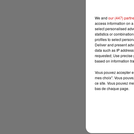
We and
our (447) partn
access information on a 
select personalised ad
statistics or combinatio
profiles to select person
Deliver and present adv
data such as IP address 
requested; Use precise g
based on information tra
Vous pouvez accepter en 
mes choix". Vous pouvez
ce site. Vous pouvez met
bas de chaque page.