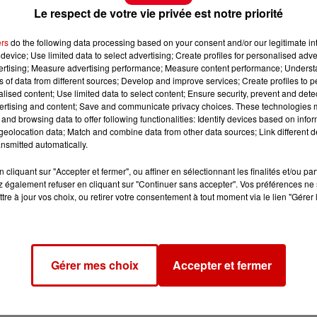
Le respect de votre vie privée est notre priorité
ers
do the following data processing based on your consent and/or our legitimate int
device; Use limited data to select advertising; Create profiles for personalised adver
vertising; Measure advertising performance; Measure content performance; Unders
ns of data from different sources; Develop and improve services; Create profiles to 
alised content; Use limited data to select content; Ensure security, prevent and detect
ertising and content; Save and communicate privacy choices. These technologies
and browsing data to offer following functionalities: Identify devices based on infor
eolocation data; Match and combine data from other data sources; Link different de
nsmitted automatically.
cliquant sur "Accepter et fermer", ou affiner en sélectionnant les finalités et/ou pa
 également refuser en cliquant sur "Continuer sans accepter". Vos préférences ne 
tre à jour vos choix, ou retirer votre consentement à tout moment via le lien "Gérer 
Gérer mes choix
Accepter et fermer