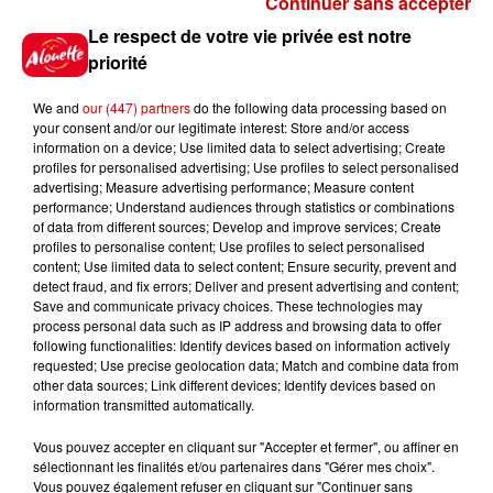
Continuer sans accepter
Gagnez vos places pour le
Le respect de votre vie privée est notre
Festival du Roi Arthur 2026 !
priorité
We and
our (447) partners
do the following data processing based on
your consent and/or our legitimate interest: Store and/or access
information on a device; Use limited data to select advertising; Create
profiles for personalised advertising; Use profiles to select personalised
Gagnez vos entrées pour le
advertising; Measure advertising performance; Measure content
Musée du Sport Automobile au
performance; Understand audiences through statistics or combinations
Mans !
of data from different sources; Develop and improve services; Create
profiles to personalise content; Use profiles to select personalised
content; Use limited data to select content; Ensure security, prevent and
detect fraud, and fix errors; Deliver and present advertising and content;
Save and communicate privacy choices. These technologies may
Alouette vous invite à
process personal data such as IP address and browsing data to offer
Futuroscope Xperiences !
following functionalities: Identify devices based on information actively
requested; Use precise geolocation data; Match and combine data from
other data sources; Link different devices; Identify devices based on
information transmitted automatically.
Vous pouvez accepter en cliquant sur "Accepter et fermer", ou affiner en
sélectionnant les finalités et/ou partenaires dans "Gérer mes choix".
Le Duel - Gagnez votre balade
Vous pouvez également refuser en cliquant sur "Continuer sans