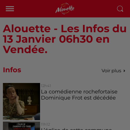
Alouette - Les Infos du
13 Janvier 06h30 en
Vendée.
Infos
Voir plus
12h41
La comédienne rochefortaise
Dominique Frot est décédée
11h12