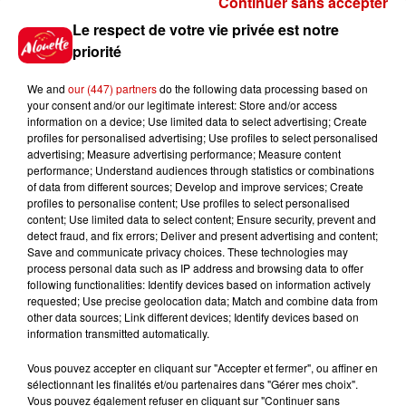
Continuer sans accepter
Gagnez vos places pour le
Le respect de votre vie privée est notre
festival Marché Gourmand 2026
priorité
à Coulon !
We and
our (447) partners
do the following data processing based on
your consent and/or our legitimate interest: Store and/or access
information on a device; Use limited data to select advertising; Create
profiles for personalised advertising; Use profiles to select personalised
Le Duel - Gagnez vos entrées
advertising; Measure advertising performance; Measure content
pour l'un des zoos de nos
performance; Understand audiences through statistics or combinations
régions !
of data from different sources; Develop and improve services; Create
profiles to personalise content; Use profiles to select personalised
content; Use limited data to select content; Ensure security, prevent and
detect fraud, and fix errors; Deliver and present advertising and content;
Save and communicate privacy choices. These technologies may
Destination Vacances - Gagnez
process personal data such as IP address and browsing data to offer
votre séjour en famille au cœur
following functionalities: Identify devices based on information actively
requested; Use precise geolocation data; Match and combine data from
de la...
other data sources; Link different devices; Identify devices based on
information transmitted automatically.
Vous pouvez accepter en cliquant sur "Accepter et fermer", ou affiner en
sélectionnant les finalités et/ou partenaires dans "Gérer mes choix".
Destination Vacances : inscrivez-
Vous pouvez également refuser en cliquant sur "Continuer sans