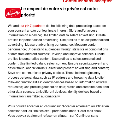
Continuer sans accepter
Gagnez vos places pour le
Le respect de votre vie privée est notre
Festival du Roi Arthur 2026 !
priorité
We and
our (447) partners
do the following data processing based on
your consent and/or our legitimate interest: Store and/or access
information on a device; Use limited data to select advertising; Create
profiles for personalised advertising; Use profiles to select personalised
Gagnez vos entrées pour le
advertising; Measure advertising performance; Measure content
Musée du Sport Automobile au
performance; Understand audiences through statistics or combinations
Mans !
of data from different sources; Develop and improve services; Create
profiles to personalise content; Use profiles to select personalised
content; Use limited data to select content; Ensure security, prevent and
detect fraud, and fix errors; Deliver and present advertising and content;
Save and communicate privacy choices. These technologies may
Alouette vous invite à
process personal data such as IP address and browsing data to offer
Futuroscope Xperiences !
following functionalities: Identify devices based on information actively
requested; Use precise geolocation data; Match and combine data from
other data sources; Link different devices; Identify devices based on
information transmitted automatically.
Vous pouvez accepter en cliquant sur "Accepter et fermer", ou affiner en
sélectionnant les finalités et/ou partenaires dans "Gérer mes choix".
Le Duel - Gagnez votre balade
Vous pouvez également refuser en cliquant sur "Continuer sans