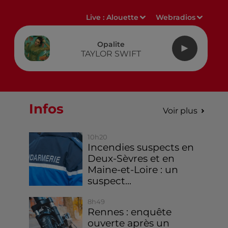
Live :
Alouette
Webradios
Opalite
TAYLOR SWIFT
Infos
Voir plus
10h20
Incendies suspects en
Deux-Sèvres et en
Maine-et-Loire : un
suspect...
8h49
Rennes : enquête
ouverte après un