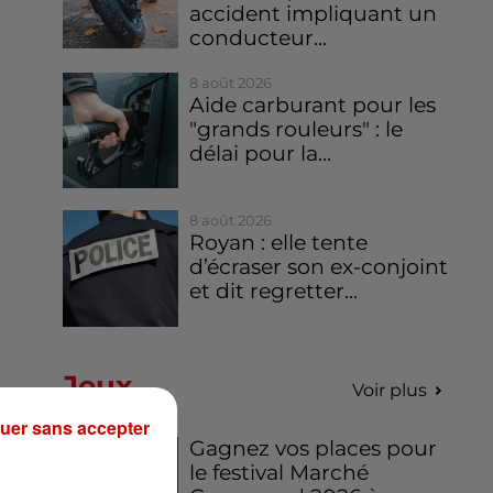
accident impliquant un
conducteur...
8 août 2026
Aide carburant pour les
"grands rouleurs" : le
délai pour la...
8 août 2026
Royan : elle tente
d’écraser son ex-conjoint
et dit regretter...
Jeux
Voir plus
uer sans accepter
Gagnez vos places pour
le festival Marché