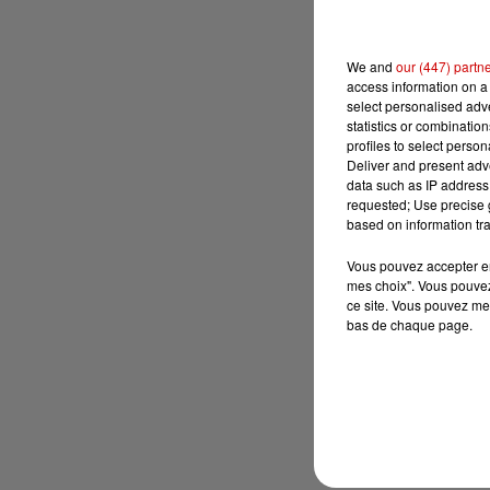
We and
our (447) partn
access information on a 
select personalised ad
statistics or combinatio
profiles to select person
Deliver and present adv
data such as IP address 
requested; Use precise g
based on information tra
Vous pouvez accepter en 
mes choix". Vous pouvez
ce site. Vous pouvez met
bas de chaque page.