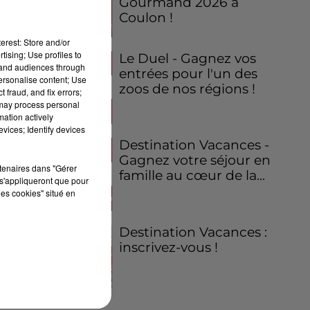
Gourmand 2026 à
Coulon !
erest: Store and/or
tising; Use profiles to
Le Duel - Gagnez vos
tand audiences through
entrées pour l'un des
personalise content; Use
zoos de nos régions !
 fraud, and fix errors;
 may process personal
mation actively
vices; Identify devices
Destination Vacances -
Gagnez votre séjour en
rtenaires dans "Gérer
famille au cœur de la...
s'appliqueront que pour
les cookies" situé en
Destination Vacances :
inscrivez-vous !