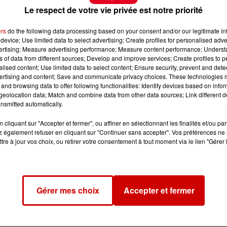
Le respect de votre vie privée est notre priorité
ers
do the following data processing based on your consent and/or our legitimate int
device; Use limited data to select advertising; Create profiles for personalised adver
vertising; Measure advertising performance; Measure content performance; Unders
ns of data from different sources; Develop and improve services; Create profiles to 
alised content; Use limited data to select content; Ensure security, prevent and detect
ertising and content; Save and communicate privacy choices. These technologies
and browsing data to offer following functionalities: Identify devices based on infor
eolocation data; Match and combine data from other data sources; Link different de
nsmitted automatically.
cliquant sur "Accepter et fermer", ou affiner en sélectionnant les finalités et/ou pa
 également refuser en cliquant sur "Continuer sans accepter". Vos préférences ne 
tre à jour vos choix, ou retirer votre consentement à tout moment via le lien "Gérer 
Gérer mes choix
Accepter et fermer