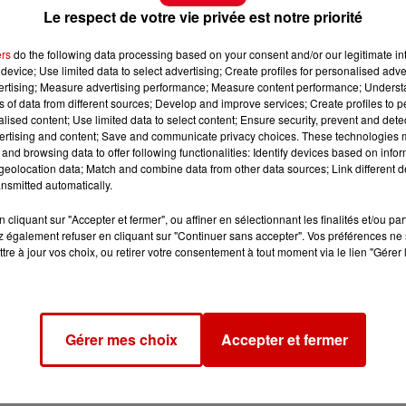
Le respect de votre vie privée est notre priorité
ers
do the following data processing based on your consent and/or our legitimate int
device; Use limited data to select advertising; Create profiles for personalised adver
vertising; Measure advertising performance; Measure content performance; Unders
ns of data from different sources; Develop and improve services; Create profiles to 
alised content; Use limited data to select content; Ensure security, prevent and detect
ertising and content; Save and communicate privacy choices. These technologies
and browsing data to offer following functionalities: Identify devices based on infor
eolocation data; Match and combine data from other data sources; Link different de
nsmitted automatically.
cliquant sur "Accepter et fermer", ou affiner en sélectionnant les finalités et/ou pa
 également refuser en cliquant sur "Continuer sans accepter". Vos préférences ne 
tre à jour vos choix, ou retirer votre consentement à tout moment via le lien "Gérer 
Gérer mes choix
Accepter et fermer