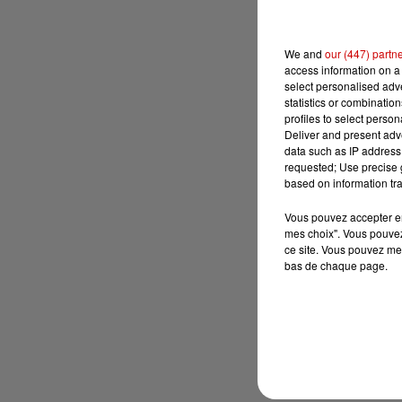
We and
our (447) partn
access information on a 
select personalised ad
statistics or combinatio
profiles to select person
Deliver and present adv
data such as IP address 
requested; Use precise g
based on information tra
Vous pouvez accepter en 
mes choix". Vous pouvez
ce site. Vous pouvez met
bas de chaque page.