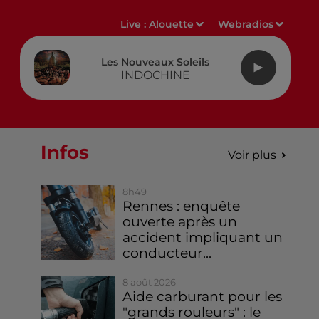
Live :
Alouette
Webradios
Les Nouveaux Soleils
INDOCHINE
Infos
Voir plus
8h49
Rennes : enquête
ouverte après un
accident impliquant un
conducteur...
8 août 2026
Aide carburant pour les
"grands rouleurs" : le