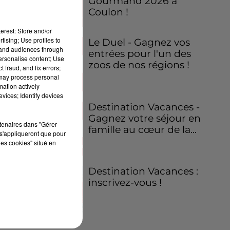
Gourmand 2026 à
Coulon !
erest: Store and/or
tising; Use profiles to
Le Duel - Gagnez vos
tand audiences through
entrées pour l'un des
personalise content; Use
zoos de nos régions !
 fraud, and fix errors;
 may process personal
mation actively
vices; Identify devices
Destination Vacances -
Gagnez votre séjour en
rtenaires dans "Gérer
famille au cœur de la...
s'appliqueront que pour
les cookies" situé en
Destination Vacances :
inscrivez-vous !