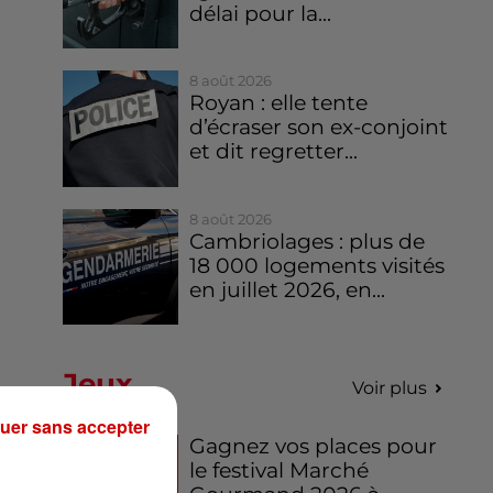
délai pour la...
8 août 2026
Royan : elle tente
d’écraser son ex-conjoint
et dit regretter...
8 août 2026
Cambriolages : plus de
18 000 logements visités
en juillet 2026, en...
Jeux
Voir plus
uer sans accepter
Gagnez vos places pour
le festival Marché