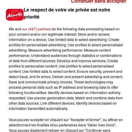
Continuer sans accepter
Gagnez vos places pour le
Le respect de votre vie privée est notre
Festival du Roi Arthur 2026 !
priorité
We and
our (447) partners
do the following data processing based on
your consent and/or our legitimate interest: Store and/or access
information on a device; Use limited data to select advertising; Create
profiles for personalised advertising; Use profiles to select personalised
Gagnez vos entrées pour le
advertising; Measure advertising performance; Measure content
Musée du Sport Automobile au
performance; Understand audiences through statistics or combinations
Mans !
of data from different sources; Develop and improve services; Create
profiles to personalise content; Use profiles to select personalised
content; Use limited data to select content; Ensure security, prevent and
detect fraud, and fix errors; Deliver and present advertising and content;
Save and communicate privacy choices. These technologies may
Alouette vous invite à
process personal data such as IP address and browsing data to offer
Futuroscope Xperiences !
following functionalities: Identify devices based on information actively
requested; Use precise geolocation data; Match and combine data from
other data sources; Link different devices; Identify devices based on
information transmitted automatically.
Vous pouvez accepter en cliquant sur "Accepter et fermer", ou affiner en
sélectionnant les finalités et/ou partenaires dans "Gérer mes choix".
Le Duel - Gagnez votre balade
Vous pouvez également refuser en cliquant sur "Continuer sans