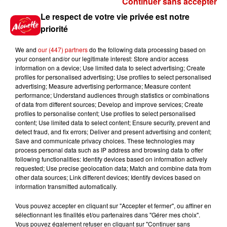
Continuer sans accepter
Gagnez vos places pour le
Le respect de votre vie privée est notre
festival Marché Gourmand 2026
priorité
à Coulon !
We and
our (447) partners
do the following data processing based on
your consent and/or our legitimate interest: Store and/or access
information on a device; Use limited data to select advertising; Create
profiles for personalised advertising; Use profiles to select personalised
Le Duel - Gagnez vos entrées
advertising; Measure advertising performance; Measure content
pour l'un des zoos de nos
performance; Understand audiences through statistics or combinations
régions !
of data from different sources; Develop and improve services; Create
profiles to personalise content; Use profiles to select personalised
content; Use limited data to select content; Ensure security, prevent and
detect fraud, and fix errors; Deliver and present advertising and content;
Save and communicate privacy choices. These technologies may
Destination Vacances - Gagnez
process personal data such as IP address and browsing data to offer
votre séjour en famille au cœur
following functionalities: Identify devices based on information actively
requested; Use precise geolocation data; Match and combine data from
de la...
other data sources; Link different devices; Identify devices based on
information transmitted automatically.
Vous pouvez accepter en cliquant sur "Accepter et fermer", ou affiner en
sélectionnant les finalités et/ou partenaires dans "Gérer mes choix".
Destination Vacances : inscrivez-
Vous pouvez également refuser en cliquant sur "Continuer sans