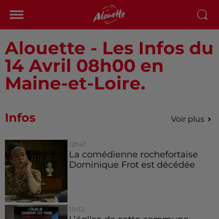
Alouette - Les Infos du
14 Avril 08h00 en
Maine-et-Loire.
Infos
Voir plus
12h41
La comédienne rochefortaise
Dominique Frot est décédée
11h12