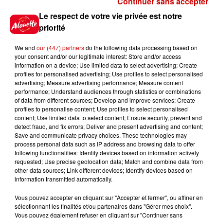
Continuer sans accepter
Gagnez vos places pour le
Le respect de votre vie privée est notre
Festival du Roi Arthur 2026 !
priorité
We and
our (447) partners
do the following data processing based on
your consent and/or our legitimate interest: Store and/or access
information on a device; Use limited data to select advertising; Create
profiles for personalised advertising; Use profiles to select personalised
Gagnez vos entrées pour le
advertising; Measure advertising performance; Measure content
Musée du Sport Automobile au
performance; Understand audiences through statistics or combinations
Mans !
of data from different sources; Develop and improve services; Create
profiles to personalise content; Use profiles to select personalised
content; Use limited data to select content; Ensure security, prevent and
detect fraud, and fix errors; Deliver and present advertising and content;
Save and communicate privacy choices. These technologies may
Alouette vous invite à
process personal data such as IP address and browsing data to offer
Futuroscope Xperiences !
following functionalities: Identify devices based on information actively
requested; Use precise geolocation data; Match and combine data from
other data sources; Link different devices; Identify devices based on
information transmitted automatically.
Vous pouvez accepter en cliquant sur "Accepter et fermer", ou affiner en
sélectionnant les finalités et/ou partenaires dans "Gérer mes choix".
Le Duel - Gagnez votre balade
Vous pouvez également refuser en cliquant sur "Continuer sans