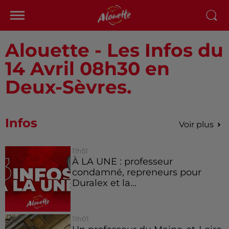
Alouette - Les Infos du
14 Avril 08h30 en
Deux-Sèvres.
Infos
Voir plus
11h51
À LA UNE : professeur
condamné, repreneurs pour
Duralex et la...
11h01