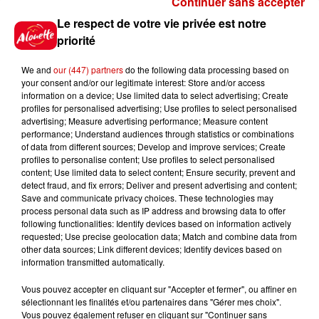
Continuer sans accepter
Gagnez vos places pour le
Le respect de votre vie privée est notre
Festival du Roi Arthur 2026 !
priorité
We and
our (447) partners
do the following data processing based on
your consent and/or our legitimate interest: Store and/or access
information on a device; Use limited data to select advertising; Create
profiles for personalised advertising; Use profiles to select personalised
Gagnez vos entrées pour le
advertising; Measure advertising performance; Measure content
Musée du Sport Automobile au
performance; Understand audiences through statistics or combinations
Mans !
of data from different sources; Develop and improve services; Create
profiles to personalise content; Use profiles to select personalised
content; Use limited data to select content; Ensure security, prevent and
detect fraud, and fix errors; Deliver and present advertising and content;
Save and communicate privacy choices. These technologies may
Alouette vous invite à
process personal data such as IP address and browsing data to offer
Futuroscope Xperiences !
following functionalities: Identify devices based on information actively
requested; Use precise geolocation data; Match and combine data from
other data sources; Link different devices; Identify devices based on
information transmitted automatically.
Vous pouvez accepter en cliquant sur "Accepter et fermer", ou affiner en
sélectionnant les finalités et/ou partenaires dans "Gérer mes choix".
Le Duel - Gagnez votre balade
Vous pouvez également refuser en cliquant sur "Continuer sans