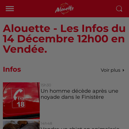
Alouette - Les Infos du
14 Décembre 12h00 en
Vendée.
Infos
Voir plus
15h30
Un homme décède après une
noyade dans le Finistère
14h48